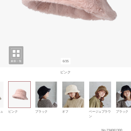
6/35
ピンク
ュ
ピンク
ブラック
オフ
ベージュブラウ
ブラック
ン
No.234061300