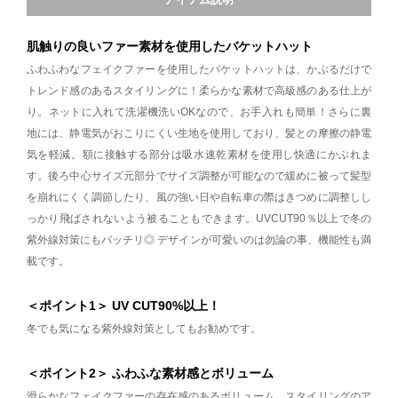
肌触りの良いファー素材を使用したバケットハット
ふわふわなフェイクファーを使用したバケットハットは、かぶるだけで
トレンド感のあるスタイリングに！柔らかな素材で高級感のある仕上が
り。ネットに入れて洗濯機洗いOKなので、お手入れも簡単！さらに裏
地には、静電気がおこりにくい生地を使用しており、髪との摩擦の静電
気を軽減。額に接触する部分は吸水速乾素材を使用し快適にかぶれま
す。後ろ中心サイズ元部分でサイズ調整が可能なので緩めに被って髪型
を崩れにくく調節したり、風の強い日や自転車の際はきつめに調整しし
っかり飛ばされないよう被ることもできます。UVCUT90％以上で冬の
紫外線対策にもバッチリ◎ デザインが可愛いのは勿論の事、機能性も満
載です。
＜ポイント1＞ UV CUT90%以上！
冬でも気になる紫外線対策としてもお勧めです。
＜ポイント2＞ ふわふな素材感とボリューム
滑らかなフェイクファーの存在感のあるボリューム。スタイリングのア