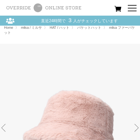
All
Women
Men
Kids
3
直近24時間で
人がチェックしています
Home
〉
milsa / ミルサ
〉
HAT / ハット
〉
milsa ファーバケット
Home
〉
milsa / ミルサ
〉
HAT / ハット
〉
バケットハット
〉
milsa ファーバケ
ット