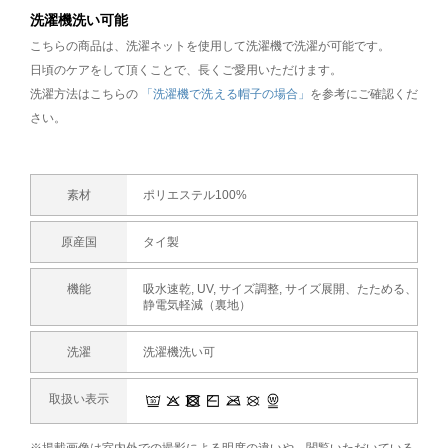
洗濯機洗い可能
こちらの商品は、洗濯ネットを使用して洗濯機で洗濯が可能です。
日頃のケアをして頂くことで、長くご愛用いただけます。
洗濯方法はこちらの
「洗濯機で洗える帽子の場合」
を参考にご確認くだ
さい。
素材
ポリエステル100%
原産国
タイ製
機能
吸水速乾, UV, サイズ調整, サイズ展開、たためる、
静電気軽減（裏地）
洗濯
洗濯機洗い可
取扱い表示
※掲載画像は室内外での撮影による明度の違いや、閲覧いただいている