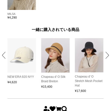
MILSA
¥
4,290
一緒に購入されている商品
Chapeau d' O
C
NEW ERA 920 NYY
Chapeau d' O Silk
Stretch Mesh Pocket
S
Braid Breton
¥
4,620
Hat
C
¥
15,400
¥
17,600
¥