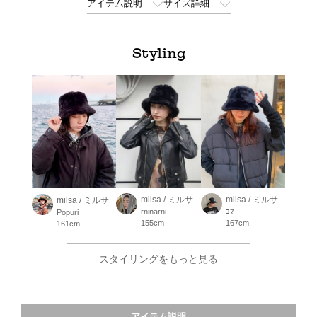
アイテム説明
サイズ詳細
Styling
milsa / ミルサ
milsa / ミルサ
milsa / ミルサ
rninarni
ｺﾏ
Popuri
155cm
167cm
161cm
スタイリングをもっと見る
アイテム説明