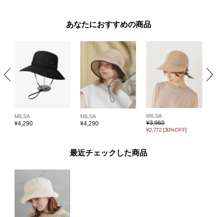
あなたにおすすめの商品
MILSA
M
MILSA
MILSA
¥
3,960
¥
¥
4,290
¥
4,290
¥2,772
[30%OFF]
¥
最近チェックした商品