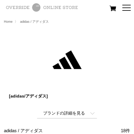
All
Women
Men
Kids
Home
〉
adidas / アディダス
[adidas/アディダス]
ブランドの詳細を見る
adidas / アディダス
18
件