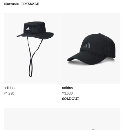
Moresale
TIMESALE
adidas
adidas
¥4,290
¥3,630
SOLDOUT