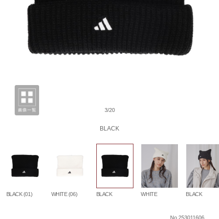
3/20
BLACK
BLACK (01)
WHITE (06)
BLACK
WHITE
BLACK
No.253011606