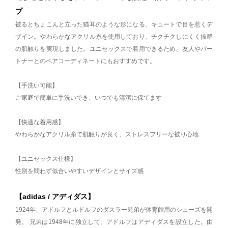
プ
被るとちょこんと立った猫耳のような形になる、キュートで目を惹くデ
ザイン。やわらかなアクリル糸を使用しており、チクチクしにくく抜群
の肌触りを実現しました。ユニセックスで着用できるため、友人やパー
トナーとのペアコーディネートにもおすすめです。
【手洗い可能】
ご家庭で簡単に手洗いでき、いつでも清潔に保てます
【快適な着用感】
やわらかなアクリル糸で肌触りが良く、ストレスフリーな被り心地
【ユニセックス仕様】
性別を問わず似合いやすいデザインとサイズ感
【adidas / アディダス】
1924年、アドルフとルドルフのダスラー兄弟が体育館用のシューズを開
発。 兄弟は1948年に独立して、アドルフはアディダスを設立した。由