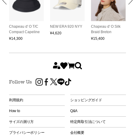
C
Chapeau d' O T/C
NEW ERA 920 NYY
Chapeau d' O Silk
S
Compact Capeline
Braid Breton
¥
4,620
H
¥
14,300
¥
15,400
¥
Follow Us
利用規約
ショッピングガイド
How to
Q&A
サイズの測り方
特定商取引法について
プライバシーポリシー
会社概要