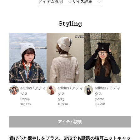
アイテム説明
サイズ詳細
Styling
adidas / アディ
adidas / アディ
adidas / アディ
ダス
ダス
ダス
Popuri
なな
momo
161cm
162cm
150cm
アイテム説明
遊び心と癒やしをプラス。SNSでも話題の猫耳ニットキャッ