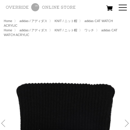
All
Women
Men
Kids
Home
〉
adidas / アディダス
〉
KNIT / ニット帽
〉
adidas CAT WATCH
ACRYLIC
Home
〉
adidas / アディダス
〉
KNIT / ニット帽
〉
ワッチ
〉
adidas CAT
WATCH ACRYLIC