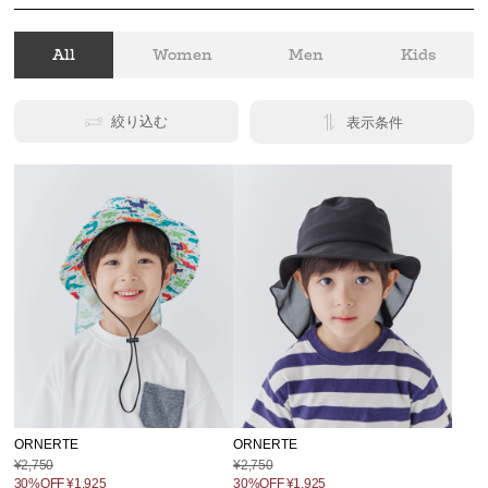
All
Women
Men
Kids
絞り込む
表示条件
ORNERTE
ORNERTE
¥2,750
¥2,750
30%OFF
¥1,925
30%OFF
¥1,925