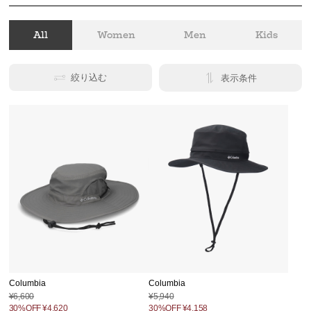
All
Women
Men
Kids
絞り込む
表示条件
Columbia
Columbia
¥6,600
¥5,940
30%OFF
¥4,620
30%OFF
¥4,158