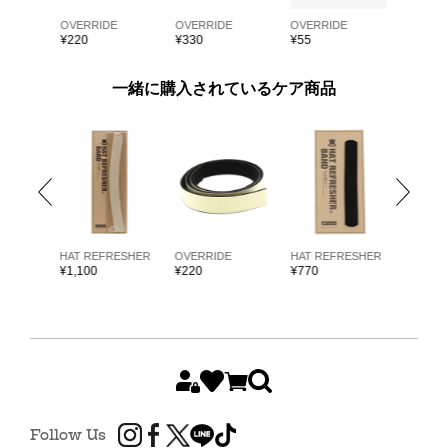
E
OVERRIDE
OVERRIDE
OVERRIDE
OVERRI
¥
220
¥
330
¥
55
¥
55
一緒に購入されているケア商品
ARKK
HAT REFRESHER
OVERRIDE
HAT REFRESHER
HAT RE
¥
1,100
¥
220
¥
770
¥
1,980
Follow Us