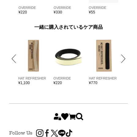
E
OVERRIDE
OVERRIDE
OVERRIDE
OVERRI
¥
220
¥
330
¥
55
¥
55
一緒に購入されているケア商品
ARKK
HAT REFRESHER
OVERRIDE
HAT REFRESHER
HAT RE
¥
1,100
¥
220
¥
770
¥
1,980
Follow Us