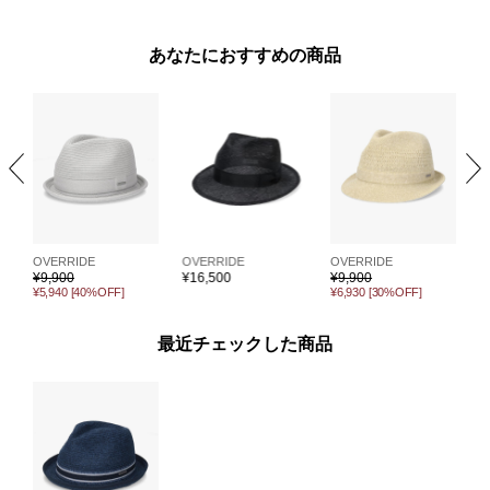
あなたにおすすめの商品
OVERRIDE
OVERRIDE
OVERRIDE
O
¥
9,900
¥
16,500
¥
9,900
¥
¥5,940
[40%OFF]
¥6,930
[30%OFF]
最近チェックした商品