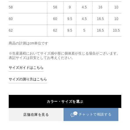
58
58
9
4.5
16
10
60
60
9.5
4.5
16.5
10
62
62
9.5
5
16.5
10.5
商品の計測はcm単位です
※生産過程においてサイズ感や形に個体差が生じる場合がございます。
表記サイズは目安としてお考えください。
サイズガイドはこちら
サイズの測り方はこちら
カラー・サイズを選ぶ
チャットで相談する
店舗在庫を見る