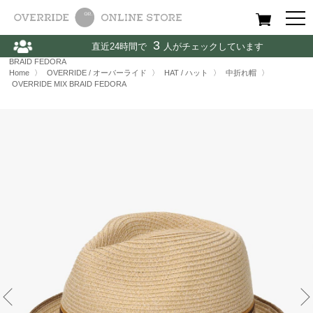
All
Women
Men
Kids
3
直近24時間で
人がチェックしています
Home
〉
OVERRIDE / オーバーライド
〉
HAT / ハット
〉
OVERRIDE MIX
BRAID FEDORA
Home
〉
OVERRIDE / オーバーライド
〉
HAT / ハット
〉
中折れ帽
〉
OVERRIDE MIX BRAID FEDORA