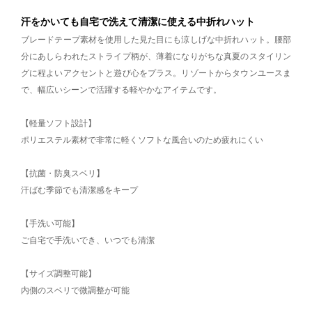
汗をかいても自宅で洗えて清潔に使える中折れハット
ブレードテープ素材を使用した見た目にも涼しげな中折れハット。腰部
分にあしらわれたストライプ柄が、薄着になりがちな真夏のスタイリン
グに程よいアクセントと遊び心をプラス。リゾートからタウンユースま
で、幅広いシーンで活躍する軽やかなアイテムです。
【軽量ソフト設計】
ポリエステル素材で非常に軽くソフトな風合いのため疲れにくい
【抗菌・防臭スベリ】
汗ばむ季節でも清潔感をキープ
【手洗い可能】
ご自宅で手洗いでき、いつでも清潔
【サイズ調整可能】
内側のスベリで微調整が可能