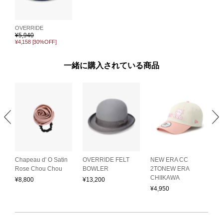
OVERRIDE
¥
5,940
¥4,158
[30%OFF]
一緒に購入されている商品
Chapeau d' O Satin
OVERRIDE FELT
NEW ERA CC
O
Rose Chou Chou
BOWLER
2TONEW ERA
S
CHIIKAWA
¥
8,800
¥
13,200
¥
¥
4,950