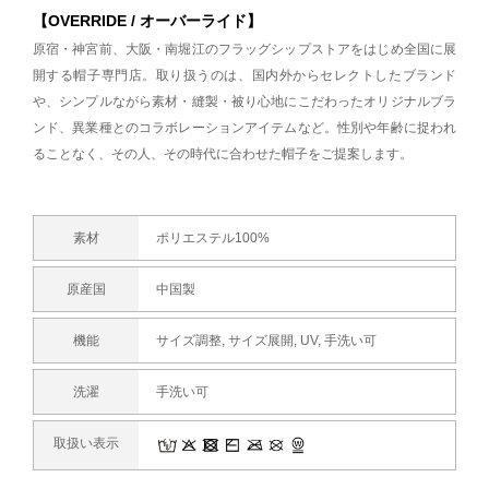
【OVERRIDE / オーバーライド】
原宿・神宮前、大阪・南堀江のフラッグシップストアをはじめ全国に展
開する帽子専門店。取り扱うのは、国内外からセレクトしたブランド
や、シンプルながら素材・縫製・被り心地にこだわったオリジナルブラ
ンド、異業種とのコラボレーションアイテムなど。性別や年齢に捉われ
ることなく、その人、その時代に合わせた帽子をご提案します。
素材
ポリエステル100%
原産国
中国製
機能
サイズ調整, サイズ展開, UV, 手洗い可
洗濯
手洗い可
取扱い表示