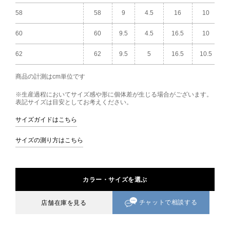
58
58
9
4.5
16
10
60
60
9.5
4.5
16.5
10
62
62
9.5
5
16.5
10.5
商品の計測はcm単位です
※生産過程においてサイズ感や形に個体差が生じる場合がございます。
表記サイズは目安としてお考えください。
サイズガイドはこちら
サイズの測り方はこちら
カラー・サイズを選ぶ
チャットで相談する
店舗在庫を見る