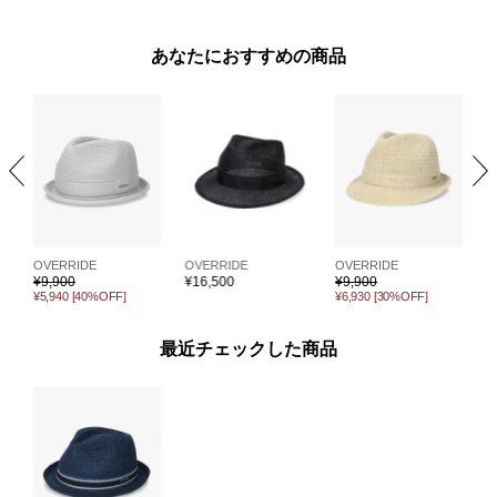
あなたにおすすめの商品
OVERRIDE
OVERRIDE
OVERRIDE
O
¥
9,900
¥
16,500
¥
9,900
¥
¥5,940
[40%OFF]
¥6,930
[30%OFF]
最近チェックした商品