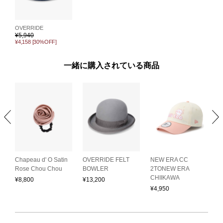
OVERRIDE
¥
5,940
¥4,158
[30%OFF]
一緒に購入されている商品
Chapeau d' O Satin
OVERRIDE FELT
NEW ERA CC
O
Rose Chou Chou
BOWLER
2TONEW ERA
S
CHIIKAWA
¥
8,800
¥
13,200
¥
¥
4,950