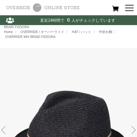
All
Women
Men
Kids
6
直近24時間で
人がチェックしています
Home
〉
OVERRIDE / オーバーライド
〉
HAT / ハット
〉
OVERRIDE MIX
BRAID FEDORA
Home
〉
OVERRIDE / オーバーライド
〉
HAT / ハット
〉
中折れ帽
〉
OVERRIDE MIX BRAID FEDORA