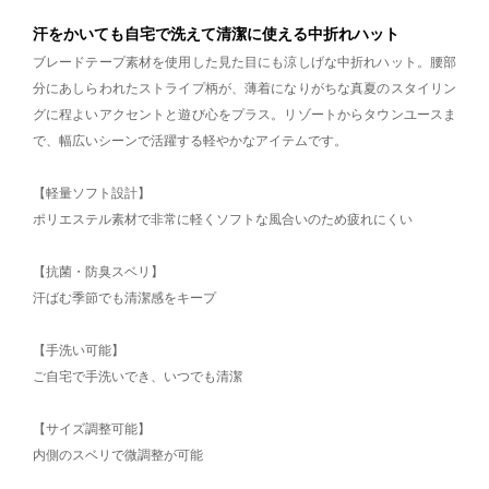
汗をかいても自宅で洗えて清潔に使える中折れハット
ブレードテープ素材を使用した見た目にも涼しげな中折れハット。腰部
分にあしらわれたストライプ柄が、薄着になりがちな真夏のスタイリン
グに程よいアクセントと遊び心をプラス。リゾートからタウンユースま
で、幅広いシーンで活躍する軽やかなアイテムです。
【軽量ソフト設計】
ポリエステル素材で非常に軽くソフトな風合いのため疲れにくい
【抗菌・防臭スベリ】
汗ばむ季節でも清潔感をキープ
【手洗い可能】
ご自宅で手洗いでき、いつでも清潔
【サイズ調整可能】
内側のスベリで微調整が可能