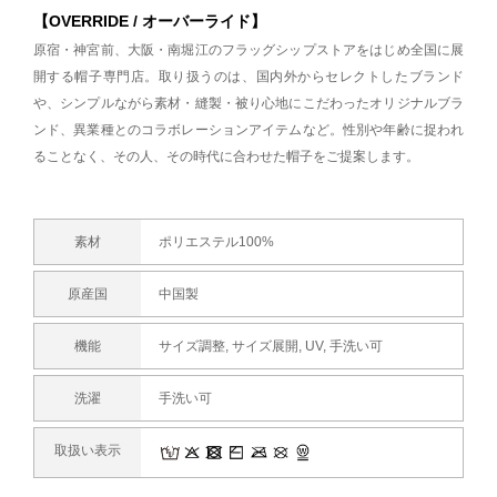
【OVERRIDE / オーバーライド】
原宿・神宮前、大阪・南堀江のフラッグシップストアをはじめ全国に展
開する帽子専門店。取り扱うのは、国内外からセレクトしたブランド
や、シンプルながら素材・縫製・被り心地にこだわったオリジナルブラ
ンド、異業種とのコラボレーションアイテムなど。性別や年齢に捉われ
ることなく、その人、その時代に合わせた帽子をご提案します。
素材
ポリエステル100%
原産国
中国製
機能
サイズ調整, サイズ展開, UV, 手洗い可
洗濯
手洗い可
取扱い表示