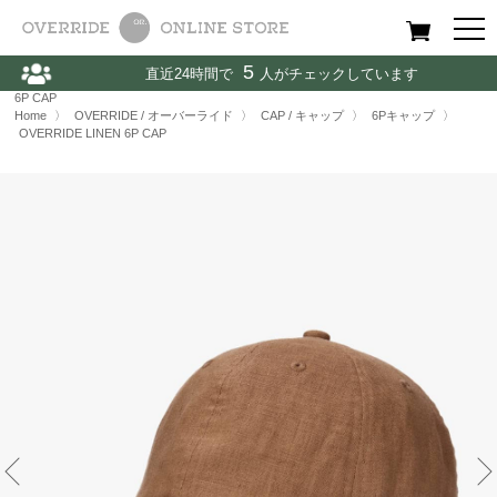
All
Women
Men
Kids
5
直近24時間で
人がチェックしています
Home
〉
OVERRIDE / オーバーライド
〉
CAP / キャップ
〉
OVERRIDE LINEN
6P CAP
Home
〉
OVERRIDE / オーバーライド
〉
CAP / キャップ
〉
6Pキャップ
〉
OVERRIDE LINEN 6P CAP