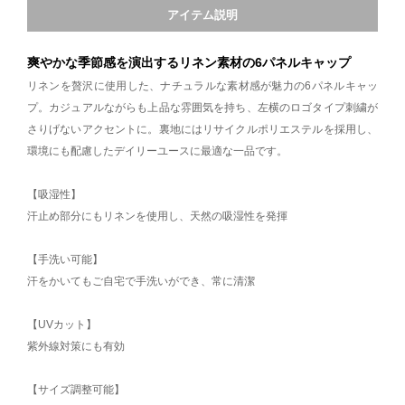
アイテム説明
爽やかな季節感を演出するリネン素材の6パネルキャップ
リネンを贅沢に使用した、ナチュラルな素材感が魅力の6パネルキャッ
プ。カジュアルながらも上品な雰囲気を持ち、左横のロゴタイプ刺繍が
さりげないアクセントに。裏地にはリサイクルポリエステルを採用し、
環境にも配慮したデイリーユースに最適な一品です。
【吸湿性】
汗止め部分にもリネンを使用し、天然の吸湿性を発揮
【手洗い可能】
汗をかいてもご自宅で手洗いができ、常に清潔
【UVカット】
紫外線対策にも有効
【サイズ調整可能】