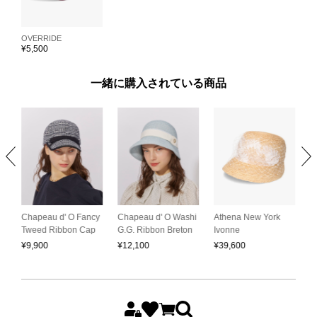
OVERRIDE
¥
5,500
一緒に購入されている商品
C
Chapeau d' O Fancy
Chapeau d' O Washi
Athena New York
C
Tweed Ribbon Cap
G.G. Ribbon Breton
Ivonne
¥
¥
9,900
¥
12,100
¥
39,600