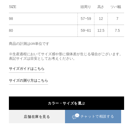
SIZE
頭周り
高さ
ツバ幅
98
57~59
12
7
80
59~61
12.5
7.5
商品の計測はcm単位です
※生産過程においてサイズ感や形に個体差が生じる場合がございます。
表記サイズは目安としてお考えください。
サイズガイドはこちら
サイズの測り方はこちら
カラー・サイズを選ぶ
チャットで相談する
店舗在庫を見る