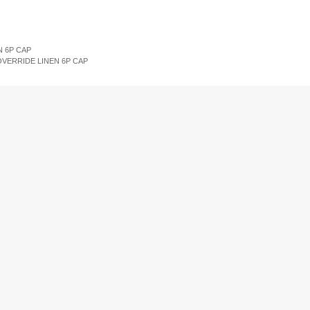
All
Women
Men
Kids
N 6P CAP
VERRIDE LINEN 6P CAP