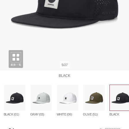
5/27
BLACK
BLACK (01)
GRAY (03)
WHITE (06)
OLIVE (51)
BLACK