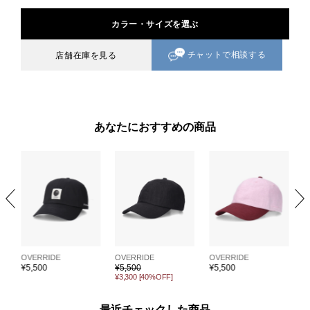
カラー・サイズを選ぶ
チャットで相談する
店舗在庫を見る
あなたにおすすめの商品
OVERRIDE
OVERRIDE
OVERRIDE
O
¥
5,500
¥
5,500
¥
5,500
¥
¥3,300
[40%OFF]
¥
最近チェックした商品