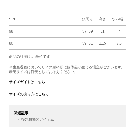
SIZE
頭周り
高さ
ツバ幅
98
57~59
11
7
80
59~61
11.5
7.5
商品の計測はcm単位です
※生産過程においてサイズ感や形に個体差が生じる場合がございます。
表記サイズは目安としてお考えください。
サイズガイドはこちら
サイズの測り方はこちら
関連記事
・ 撥水機能のアイテム