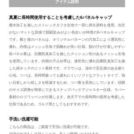
アイテム説明
真夏に長時間使用することを考慮した6パネルキャップ
撥水加工を施したストレッチタフタ生地で一部に再生原料を使用。光沢
がないマットな質感で肌馴染みがよい色合いが特徴の6パネルキャップ
です。横と後のパネルは、オリジナルパターンの穴加工により通気性に
優れ、内側はメッシュ生地で肌離れが良い仕様。額の汗が付着しやすい
前パネル裏は、抗菌防臭加工を施したクッション性のあるメッシュ生地
を使用しています。内側の汗止め帯は、速乾性に優れ抗菌防臭加工を施
した綿タッチのニット素材です。クラウンは、深めで安定感のある被り
心地。ツバは、長時間被っても疲れにくいソフトなフラットタイプ。強
い日射しから眩しさを軽減するため、ツバ裏を黒色にしています。頭囲
のサイズ調整が簡単にできるスナップバックアジャスター仕様。ラバー
素材のロゴワッペンが付属します。炎天下での長時間の着用を考慮した
仕様であるため、ゴルフ用としてもおすすめです。
手洗い洗濯可能
こちらの商品は、ご家庭で手洗い洗濯が可能です。