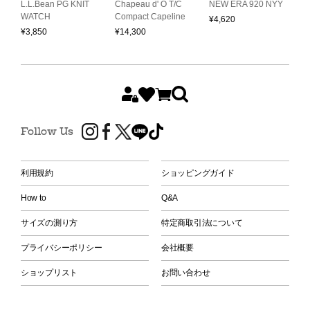
a
L.L.Bean PG KNIT
Chapeau d' O T/C
NEW ERA 920 NYY
C
WATCH
Compact Capeline
B
¥
4,620
¥
3,850
¥
14,300
¥
Follow Us
利用規約
ショッピングガイド
How to
Q&A
サイズの測り方
特定商取引法について
プライバシーポリシー
会社概要
ショップリスト
お問い合わせ