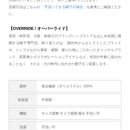
日頃のケアをして頂くことで、長くご愛用いただけます。
洗濯方法はこちらの
「手洗いできる帽子の場合」
を参考にご確認くださ
い。
【OVERRIDE / オーバーライド】
原宿・神宮前、大阪・南堀江のフラッグシップストアをはじめ全国に展
開する帽子専門店。取り扱うのは、国内外からセレクトしたブランド
や、シンプルながら素材・縫製・被り心地にこだわったオリジナルブラ
ンド、異業種とのコラボレーションアイテムなど。性別や年齢に捉われ
ることなく、その人、その時代に合わせた帽子をご提案します。
素材
複合繊維（ポリエステル）100%
原産国
中国製
機能
サイズ調整 サイズ展開 撥水 手洗い可
洗濯
手洗い可