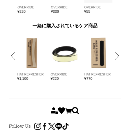
E
OVERRIDE
OVERRIDE
OVERRIDE
OVERRI
¥
220
¥
330
¥
55
¥
55
一緒に購入されているケア商品
ARKK
HAT REFRESHER
OVERRIDE
HAT REFRESHER
HAT RE
¥
1,100
¥
220
¥
770
¥
1,980
Follow Us