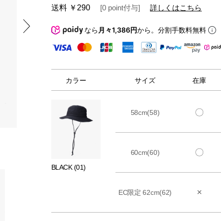
送料
￥290
[
0
point
付与]
詳しくはこちら
なら
月々1,386円
から。分割手数料無料
カラー
サイズ
在庫
〇
58cm(58)
〇
60cm(60)
BLACK (01)
×
EC限定 62cm(62)