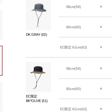
×
58cm(58)
51)
×
60cm(60)
DK GRAY (02)
×
EC限定 62cm(62)
×
58cm(58)
×
60cm(60)
EC限定
BK*OLIVE (51)
×
EC限定 62cm(62)