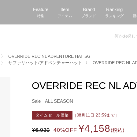
Feature
Item
Brand
Ranking
特集
アイテム
ブランド
ランキング
新
〉
OVERRIDE REC NL ADVENTURE HAT SG
〉
サファリハット/アドベンチャーハット
〉
OVERRIDE REC NL A
OVERRIDE REC NL A
Sale
ALL SEASON
タイムセール価格
［08月11日 23:59まで］
¥4,158
¥6,930
40%OFF
(税込)