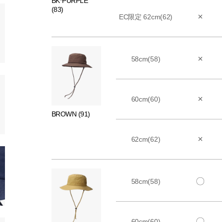
BK*PURPLE
(83)
×
EC限定 62cm(62)
×
58cm(58)
×
60cm(60)
BROWN (91)
×
62cm(62)
〇
58cm(58)
〇
60cm(60)