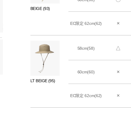
BEIGE (93)
×
EC限定 62cm(62)
BK*PURPLE
△
58cm(58)
×
60cm(60)
LT BEIGE (95)
×
EC限定 62cm(62)