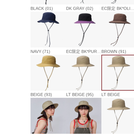
BLACK (01)
DK GRAY (02)
EC限定 BK*OLIVE (
NAVY (71)
EC限定 BK*PURPLE (83)
BROWN (91)
BEIGE (93)
LT BEIGE (95)
LT BEIGE