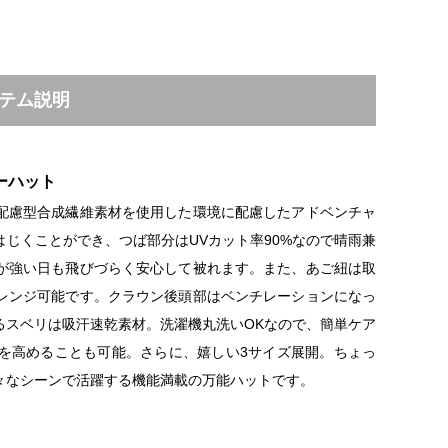
テム説明
ーハット
配慮型合成繊維素材を使用した環境に配慮したアドベンチャ
じくことができ、つば部分はUVカット率90%なので晴雨兼
が強い日も飛びづらく安心して被れます。また、あご紐は取
レンジ可能です。クラウン後頭部はベンチレーションになっ
るスベリは吸汗速乾素材。洗濯機丸洗いOKなので、簡単ケア
を高めることも可能。さらに、嬉しい3サイズ展開。ちょっ
々なシーンで活躍する機能満載の万能ハットです。