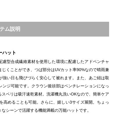
テム説明
ーハット
配慮型合成繊維素材を使用した環境に配慮したアドベンチャ
じくことができ、つば部分はUVカット率90%なので晴雨兼
が強い日も飛びづらく安心して被れます。また、あご紐は取
レンジ可能です。クラウン後頭部はベンチレーションになっ
るスベリは吸汗速乾素材。洗濯機丸洗いOKなので、簡単ケア
を高めることも可能。さらに、嬉しい3サイズ展開。ちょっ
々なシーンで活躍する機能満載の万能ハットです。