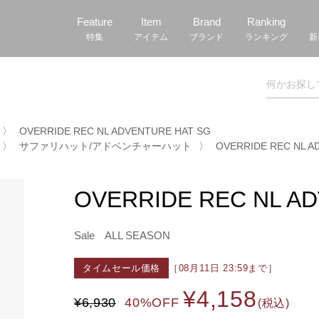
Feature
Item
Brand
Ranking
特集
アイテム
ブランド
ランキング
新
〉
OVERRIDE REC NL ADVENTURE HAT SG
〉
サファリハット/アドベンチャーハット
〉
OVERRIDE REC NL A
OVERRIDE REC NL A
Sale
ALL SEASON
タイムセール価格
［08月11日 23:59まで］
¥4,158
¥6,930
40%OFF
(税込)