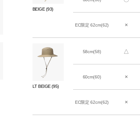
BEIGE (93)
×
EC限定 62cm(62)
△
58cm(58)
×
60cm(60)
LT BEIGE (95)
×
EC限定 62cm(62)