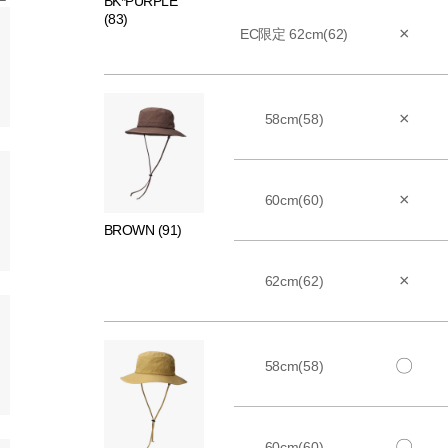
BK*PURPLE
(83)
×
EC限定 62cm(62)
×
58cm(58)
×
60cm(60)
BROWN (91)
×
62cm(62)
〇
58cm(58)
〇
60cm(60)