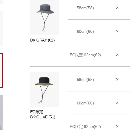
×
58cm(58)
51)
×
60cm(60)
DK GRAY (02)
×
EC限定 62cm(62)
×
58cm(58)
BK*PURPLE
×
60cm(60)
EC限定
BK*OLIVE (51)
×
EC限定 62cm(62)