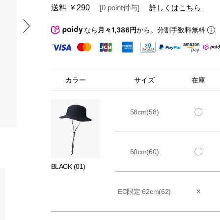
送料
￥290
[
0
point
付与]
詳しくはこちら
なら
月々1,386円
から。分割手数料無料
カラー
サイズ
在庫
〇
58cm(58)
〇
60cm(60)
BLACK (01)
×
EC限定 62cm(62)