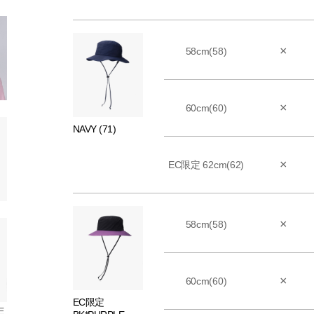
×
58cm(58)
×
60cm(60)
NAVY (71)
×
EC限定 62cm(62)
×
58cm(58)
×
60cm(60)
EC限定
E