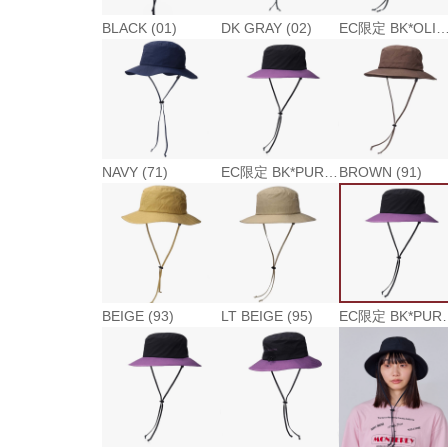
BLACK (01)
DK GRAY (02)
EC限定 BK*OLIVE (
NAVY (71)
EC限定 BK*PURPLE (83)
BROWN (91)
BEIGE (93)
LT BEIGE (95)
EC限定 