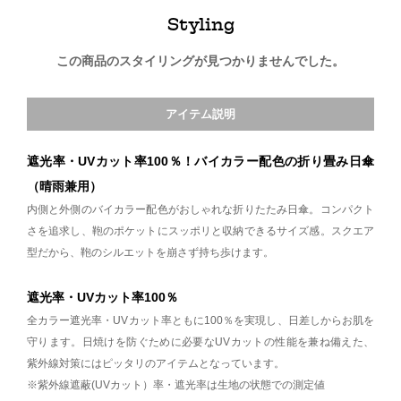
Styling
この商品のスタイリングが見つかりませんでした。
アイテム説明
遮光率・UVカット率100％！バイカラー配色の折り畳み日傘
（晴雨兼用）
内側と外側のバイカラー配色がおしゃれな折りたたみ日傘。コンパクト
さを追求し、鞄のポケットにスッポリと収納できるサイズ感。スクエア
型だから、鞄のシルエットを崩さず持ち歩けます。
遮光率・UVカット率100％
全カラー遮光率・UVカット率ともに100％を実現し、日差しからお肌を
守ります。日焼けを防ぐために必要なUVカットの性能を兼ね備えた、
紫外線対策にはピッタリのアイテムとなっています。
※紫外線遮蔽(UVカット）率・遮光率は生地の状態での測定値