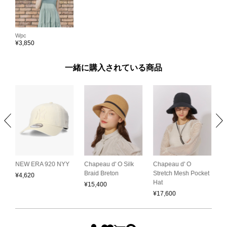
Wpc
¥
3,850
一緒に購入されている商品
Chapeau d' O
NEW ERA 920 NYY
Chapeau d' O Silk
C
Stretch Mesh Pocket
Braid Breton
S
¥
4,620
Hat
¥
15,400
¥
¥
17,600