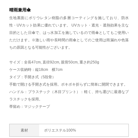
晴雨兼用傘
生地裏面にポリウレタン樹脂の多層コーティングを施しており、防水
性・UVカット効果に優れています。 UVカット・遮光・遮熱効果を主な
目的とした日傘で、はっ水加工を施しているので雨傘としてもご使用い
ただけます。※激しい雨や長時間の雨傘としてのご使用は雨漏れや色落
ちの原因となる可能性がございます。
サイズ：全長47cm, 直径92cm, 親骨50cm, 重さ約250g
ケース収納時：縦18cm 横7cm
タイプ：手開き式（5段骨）
手動で開ける手開き式を採用。ポキポキ折らずに簡単に開閉できます。
ハンドル：プラスチック（木目プリント）：軽く、持ち運びに最適なプ
ラスチックを採用。
帯留め：マジックテープ
素材
ポリエステル100%