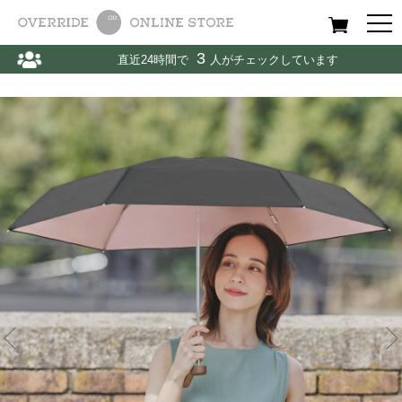
All
Women
Men
Kids
3
直近24時間で
人がチェックしています
Home
〉
other
〉
傘
〉
Wpc インサイドカラー 日傘