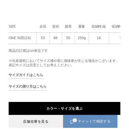
SIZE
全長
直径
親骨
重量
収納時 縦
収納時 横
ONE SIZE(19)
53
88
50
250g
18
7
商品の計測はcm単位です
※生産過程においてサイズ感や形に個体差が生じる場合がございます。
表記サイズは目安としてお考えください。
サイズガイドはこちら
サイズの測り方はこちら
カラー・サイズを選ぶ
チャットで相談する
店舗在庫を見る