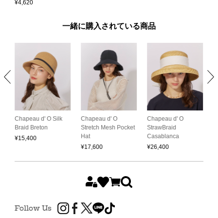
¥
4,620
一緒に購入されている商品
Chapeau d' O
Chapeau d' O
Chapeau d' O Silk
O
Stretch Mesh Pocket
StrawBraid
Braid Breton
C
Hat
Casablanca
B
¥
15,400
¥
17,600
¥
26,400
¥
Follow Us