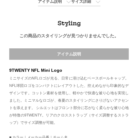
アイテム説明
サイズ詳細
Styling
この商品のスタイリングが見つかりませんでした。
アイテム説明
9TWENTY NFL Mini Logo
ミニサイズのNFLロゴが光る、日常に溶け込むベースボールキャップ。
NFL球団ロゴをコンパクトにレイアウトした、控えめながら印象的なデ
ザインです。コットン素材を使用し、軽やかで快適な被り心地を実現し
ました。ミニマルなロゴが、春夏のスタイリングにさりげないアクセン
トを添えます。 シルエットはフロント部分に芯がなく柔らかな被り心地
が特徴の9TWENTY。リアのクロスストラップ（サイズ調整するストラ
ップ）でサイズ調整が可能。
■ カラー｜メーカー品番｜チーム名