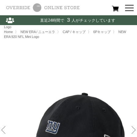
All
Women
Men
Kids
3
直近24時間で
人がチェックしています
Home
〉
NEW ERA / ニューエラ
〉
CAP / キャップ
〉
NEW ERA 920 NFL Mini
Logo
Home
〉
NEW ERA / ニューエラ
〉
CAP / キャップ
〉
6Pキャップ
〉
NEW
ERA 920 NFL Mini Logo