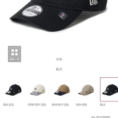
5/36
BLK
BLK (01)
CRM GRY (05)
KHA NVY (93)
ASH (95)
BLK
No.261039080