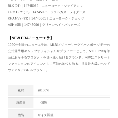
BLK (01)｜14745062｜ニューヨーク・ジャイアンツ
CRM GRY (05)｜14745095｜ラスベガス・レイダース
KHA NVY (93)｜14745061｜ニューヨーク・ジェッツ
ASH (95)｜14745096｜グリーンベイ・パッカーズ
【NEW ERA / ニューエラ】
1920年創業のニューエラは、MLB(メジャーリーグベースボール)唯一の
公式選手用キャップオフィシャルサプライヤーとして、59FIFTY®を筆
頭にあらゆるプロダクトを世へ送り続けるブランド。同時にストリート
ファッションのアイコンとして不動の地位を誇る、世界最大級のヘッド
ウェア＆アパレルブランド。
素材
綿100%
原産国
中国製
機能
サイズ調整