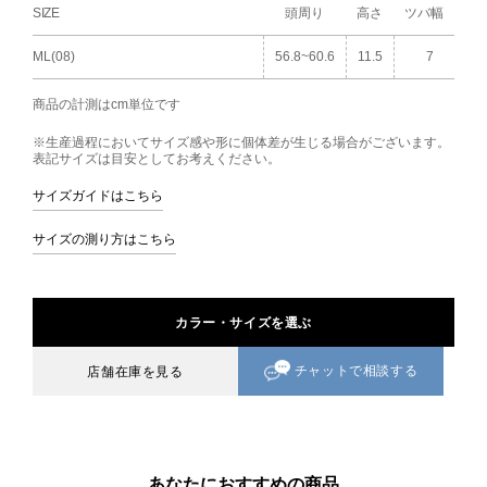
SIZE
頭周り
高さ
ツバ幅
ML(08)
56.8~60.6
11.5
7
商品の計測はcm単位です
※生産過程においてサイズ感や形に個体差が生じる場合がございます。
表記サイズは目安としてお考えください。
サイズガイドはこちら
サイズの測り方はこちら
カラー・サイズを選ぶ
チャットで相談する
店舗在庫を見る
あなたにおすすめの商品