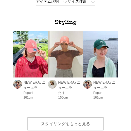
アイテム説明
サイズ詳細
Styling
NEW ERA / ニ
NEW ERA / ニ
NEW ERA / ニ
ューエラ
ューエラ
ューエラ
Popuri
たけ
Popuri
161cm
150cm
161cm
スタイリングをもっと見る