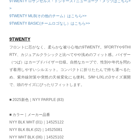
9TWENTY ロサンゼルス・ドジャース / ニューヨーク・メッツはこちら>
>
9TWENTY MLB(その他のチーム）はこちら>>
9TWENTY BASIC(チームロゴなし）はこちら>>
9TWENTY
フロントに芯がなく、柔らかな被り心地の9TWENTY。9FORTYや9THI
RTY、カジュアルクラシックと比べてやや浅めのフィット感。バイザー
（つば）はカーブドバイザー仕様。自然なカーブで、性別や年代を問わ
ず着用しやすいシルエット。コンパクトに折りたたんで持ち運べるた
め、紫外線対策や突然の天候変化にも便利。S/M~L/XLの3サイズ展開
で、頭のサイズにぴったりフィットします。
■ 2025新色｜NYY PARPLE (83)
■ カラー｜メーカー品番
NYY BLK WHT (01)｜14525122
NYY BLK BLK (02)｜14525081
NYY WHT BLK (06)｜14525102