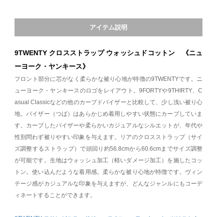
アイテム説明
9TWENTY クロスストラップ ウォッシュドコットン 《ニュ
ーヨーク・ヤンキース》
フロント部分に芯がなく柔らかな被り心地が特徴の9TWENTYです。ニ
ューヨーク・ヤンキースのロゴをレイアウト。9FORTYや9THIRTY、C
asual Classicなどの他のカーブドバイザーと比較して、少し浅い被り心
地。バイザー（つば）はあらかじめ着用しやすい状態にカーブしていま
す。カーブしたバイザーや柔らかいカジュアルなシルエットが、年代や
性別問わず被りやすい印象を与えます。リアのクロスストラップ（サイ
ズ調整するストラップ）で頭回り約56.8cmから60.6cmまでサイズ調整
が可能です。生地はウォッシュ加工（軽いダメージ加工）を施したコッ
トン。使い込んだような着用感。柔らかな被り心地が特徴です。ヴィン
テージ感がカジュアルな印象を与えますが、どんなジャンルにもコーデ
ィネートすることができます。