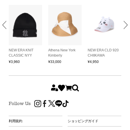
NEW ERA KNIT
Athena New York
NEW ERA CLD 920
N
CLASSIC NYY
Kimberly
CHIIKAWA
P
¥
3,960
¥
33,000
¥
4,950
¥
Follow Us
利用規約
ショッピングガイド