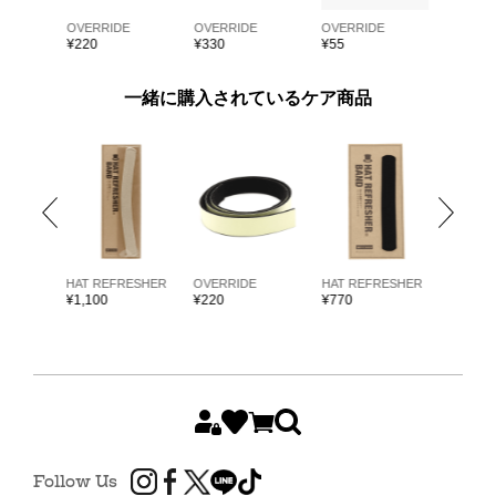
E
OVERRIDE
OVERRIDE
OVERRIDE
OVERRI
¥
220
¥
330
¥
55
¥
55
一緒に購入されているケア商品
ARKK
HAT REFRESHER
OVERRIDE
HAT REFRESHER
HAT RE
¥
1,100
¥
220
¥
770
¥
1,980
Follow Us