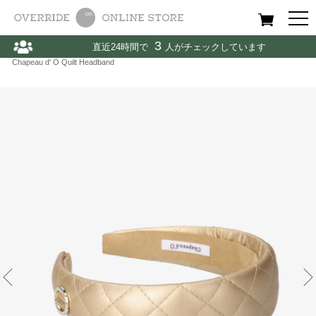
All
Women
Men
Kids
3
直近24時間で
人がチェックしています
Home
〉
Chapeau d' O / シャポードオー
〉
HAIR BAND / ヘアバンド
〉
Chapeau d' O Quilt Headband