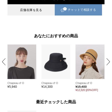
チャットで相談する
店舗在庫を見る
あなたにおすすめの商品
C
Chapeau d' O
Chapeau d' O
Chapeau d' O
¥
¥
5,940
¥
14,300
¥
15,400
¥12,320
[20%OFF]
最近チェックした商品