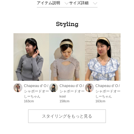
アイテム説明
サイズ詳細
Styling
Chapeau d' O /
Chapeau d' O /
Chapeau d' O /
シャポードオー
シャポードオー
シャポードオー
しーちゃん
kool
しーちゃん
163cm
158cm
163cm
スタイリングをもっと見る