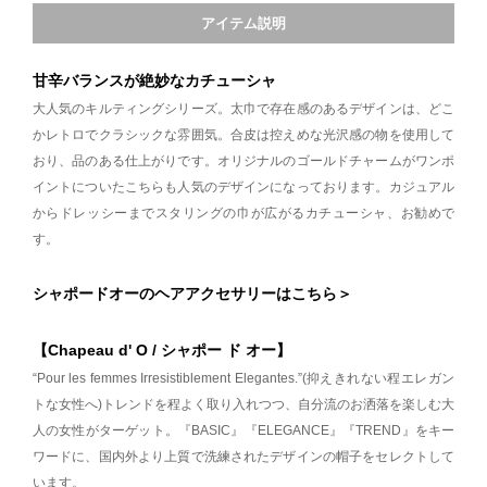
アイテム説明
甘辛バランスが絶妙なカチューシャ
大人気のキルティングシリーズ。太巾で存在感のあるデザインは、どこ
かレトロでクラシックな雰囲気。合皮は控えめな光沢感の物を使用して
おり、品のある仕上がりです。オリジナルのゴールドチャームがワンポ
イントについたこちらも人気のデザインになっております。カジュアル
からドレッシーまでスタリングの巾が広がるカチューシャ、お勧めで
す。
シャポードオーのヘアアクセサリーはこちら＞
【Chapeau d' O / シャポー ド オー】
“Pour les femmes Irresistiblement Elegantes.”(抑えきれない程エレガン
トな女性へ)トレンドを程よく取り入れつつ、自分流のお洒落を楽しむ大
人の女性がターゲット。『BASIC』『ELEGANCE』『TREND』をキー
ワードに、国内外より上質で洗練されたデザインの帽子をセレクトして
います。