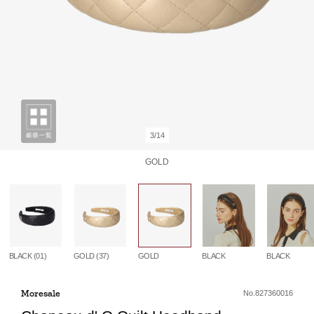
3/14
GOLD
BLACK (01)
GOLD (37)
GOLD
BLACK
BLACK
Moresale
No.827360016