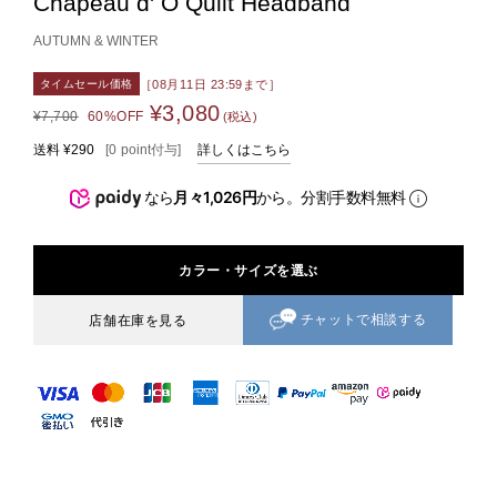
Chapeau d' O Quilt Headband
AUTUMN & WINTER
［08月11日 23:59まで］
タイムセール価格
¥3,080
¥7,700
60%OFF
(税込)
送料
¥290
[
0
point
付与]
詳しくはこちら
なら
月々1,026円
から。分割手数料無料
カラー・サイズを選ぶ
チャットで相談する
店舗在庫を見る