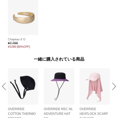
Chapeau d' O
¥
7,700
¥3,080
[60%OFF]
一緒に購入されている商品
Y
OVERRIDE
OVERRIDE REC NL
OVERRIDE
O
COTTON THERMO
ADVENTURE HAT
HEATLOCK SCARF
C