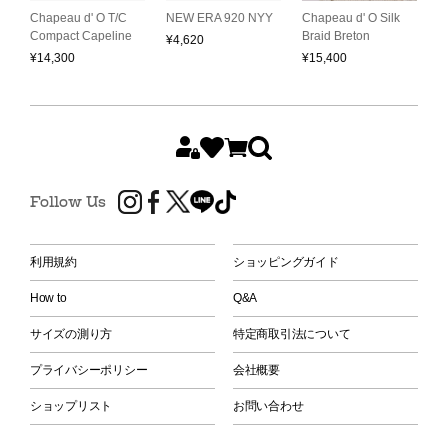
C
L
Chapeau d' O T/C
NEW ERA 920 NYY
Chapeau d' O Silk
S
Compact Capeline
Braid Breton
¥
4,620
H
¥
14,300
¥
15,400
¥
Follow Us
利用規約
ショッピングガイド
How to
Q&A
サイズの測り方
特定商取引法について
プライバシーポリシー
会社概要
ショップリスト
お問い合わせ