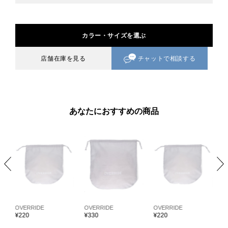
カラー・サイズを選ぶ
チャットで相談する
店舗在庫を見る
あなたにおすすめの商品
OVERRIDE
OVERRIDE
OVERRIDE
O
¥
220
¥
330
¥
220
¥