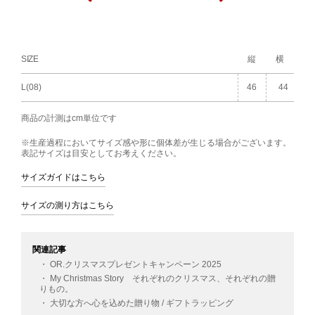
SIZE
縦
横
L(08)
46
44
商品の計測はcm単位です
※生産過程においてサイズ感や形に個体差が生じる場合がございます。
表記サイズは目安としてお考えください。
サイズガイドはこちら
サイズの測り方はこちら
関連記事
・ OR.クリスマスプレゼントキャンペーン 2025
・ My Christmas Story それぞれのクリスマス、それぞれの贈
りもの。
・ 大切な方へ心を込めた贈り物 / ギフトラッピング