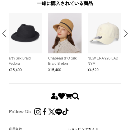
一緒に購入されている商品
arth Silk Braid
Chapeau d' O Silk
NEW ERA 920 LAD
O
Fedora
Braid Breton
NYM
K
¥
15,400
¥
15,400
¥
4,620
¥
Follow Us
利用規約
ショッピングガイド