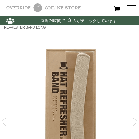
All
Women
Men
Kids
3
直近24時間で
人がチェックしています
Home
〉
other
〉
HAT CARE PRODUCTS / ハットケア用品
〉
HAT
REFRESHER BAND LONG