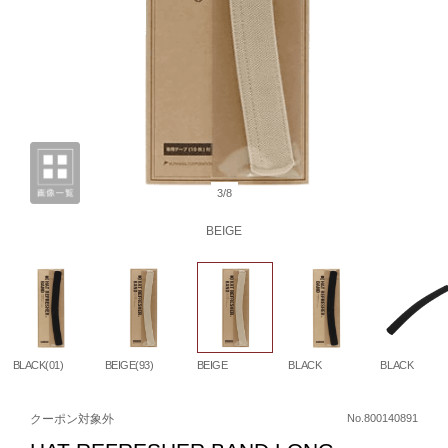
3/8
BEIGE
BLACK(01)
BEIGE(93)
BEIGE
BLACK
BLACK
クーポン対象外
No.800140891