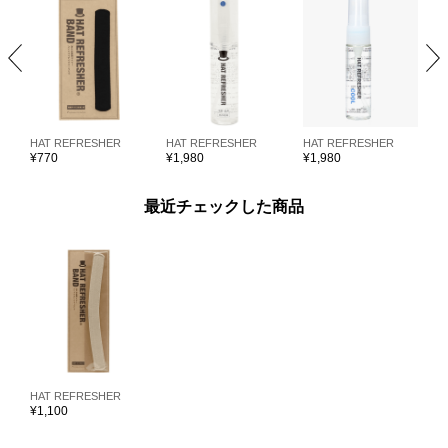
HAT REFRESHER
HAT REFRESHER
HAT REFRESHER
H
¥
770
¥
1,980
¥
1,980
¥
最近チェックした商品
HAT REFRESHER
¥
1,100