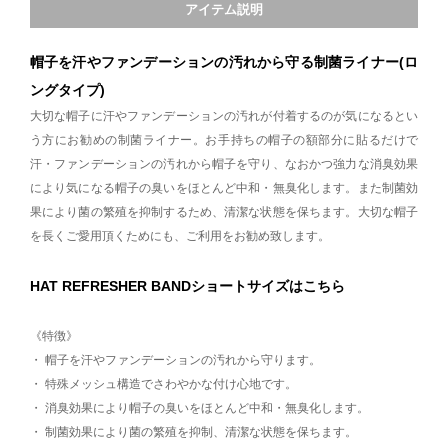
アイテム説明
帽子を汗やファンデーションの汚れから守る制菌ライナー(ロ
ングタイプ)
大切な帽子に汗やファンデーションの汚れが付着するのが気になるとい
う方にお勧めの制菌ライナー。お手持ちの帽子の額部分に貼るだけで
汗・ファンデーションの汚れから帽子を守り、なおかつ強力な消臭効果
により気になる帽子の臭いをほとんど中和・無臭化します。また制菌効
果により菌の繁殖を抑制するため、清潔な状態を保ちます。大切な帽子
を長くご愛用頂くためにも、ご利用をお勧め致します。
HAT REFRESHER BANDショートサイズはこちら
《特徴》
・ 帽子を汗やファンデーションの汚れから守ります。
・ 特殊メッシュ構造でさわやかな付け心地です。
・ 消臭効果により帽子の臭いをほとんど中和・無臭化します。
・ 制菌効果により菌の繁殖を抑制、清潔な状態を保ちます。