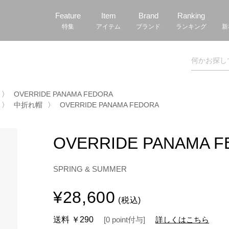
Feature
Item
Brand
Ranking
特集
アイテム
ブランド
ランキング
新
〉
OVERRIDE PANAMA FEDORA
〉
中折れ帽
〉
OVERRIDE PANAMA FEDORA
OVERRIDE PANAMA 
SPRING & SUMMER
¥28,600
(税込)
送料
￥290
[
0
point
付与]
詳しくはこちら