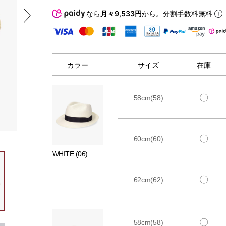
なら
月々9,533円
から。分割手数料無料
カラー
サイズ
在庫
〇
58cm(58)
〇
60cm(60)
WHITE (06)
〇
62cm(62)
〇
58cm(58)