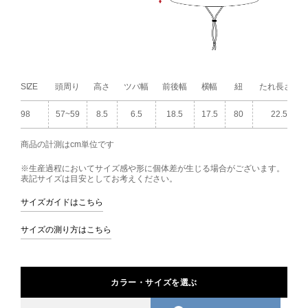
SIZE
頭周り
高さ
ツバ幅
前後幅
横幅
紐
たれ長さ
98
57~59
8.5
6.5
18.5
17.5
80
22.5
商品の計測はcm単位です
※生産過程においてサイズ感や形に個体差が生じる場合がございます。
表記サイズは目安としてお考えください。
サイズガイドはこちら
サイズの測り方はこちら
カラー・サイズを選ぶ