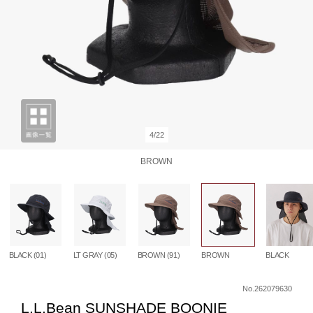
4/22
BROWN
BLACK (01)
LT GRAY (05)
BROWN (91)
BROWN
BLACK
No.262079630
L.L.Bean SUNSHADE BOONIE