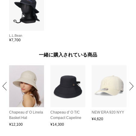
L.L.Bean
¥
7,700
一緒に購入されている商品
Chapeau d' O Linela
L
Chapeau d' O T/C
NEW ERA 920 NYY
C
Basket Hat
Compact Capeline
B
¥
4,620
¥
12,100
¥
14,300
¥