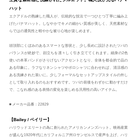
ハット
エクアドルの熟練した職人が、伝統的な技法で一つひとつ丁寧に編み上
げたパナマハット。しなやかでキメの細かい質感が美しく、天然素材な
らではの通気性と軽やかな被り心地が楽しめます。
頭頂部にくぼみのあるスマートな形状と、少し長めに設計されたツバの
バランスが絶妙で、顔立ちを凛々しく引き立ててくれます。細身の2色
使いの本革バンドがさりげないアクセントとなり、全体を都会的で品の
ある印象に。ラフなリネンシャツやポロシャツに合わせれば、清涼感の
ある洗練された装いに。少しフォーマルなセットアップスタイルの外し
として取り入れるのもおすすめです。ツバの前後をわずかに動かすだけ
で、こなれ感のある表情の変化を楽しめる汎用性の高いアイテム。
■ メーカー品番：22829
【Bailey / ベイリー】
ハリウッドエリートの為に創られたアメリカンメンズハット。映画産業
が盛んな1920年代にカリフォルニア州ロサンゼルスで産声を上げ、ハリ