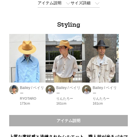
アイテム説明
サイズ詳細
Styling
Bailey / ベイリ
Bailey / ベイリ
Bailey / ベイリ
ー
ー
ー
RYOTARO
りんたろー
りんたろー
173cm
161cm
161cm
アイテム説明
上質な素材感と洗練されたシルエット。職人技が光るパナマ