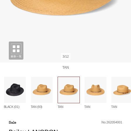
3/12
TAN
BLACK (01)
TAN (93)
TAN
TAN
TAN
Sale
No.262054001