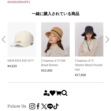
¥34,650
[30%OFF]
一緒に購入されている商品
Chapeau d' O
C
NEW ERA 920 NYY
Chapeau d' O Silk
Stretch Mesh Pocket
S
Braid Breton
¥
4,620
Hat
C
¥
15,400
¥
17,600
¥
Follow Us