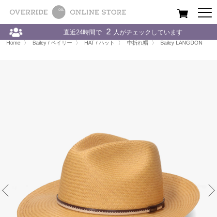
All
Women
Men
Kids
2
直近24時間で
人がチェックしています
Home
〉
Bailey / ベイリー
〉
HAT / ハット
〉
Bailey LANGDON
Home
〉
Bailey / ベイリー
〉
HAT / ハット
〉
中折れ帽
〉
Bailey LANGDON