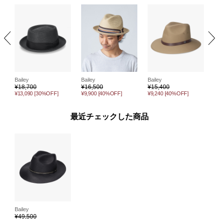
Bailey
Bailey
Bailey
Ba
¥
18,700
¥
16,500
¥
15,400
¥
¥13,090
[30%OFF]
¥9,900
[40%OFF]
¥9,240
[40%OFF]
¥
最近チェックした商品
Bailey
¥
49,500