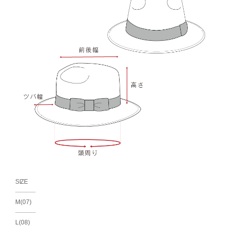
SIZE
M(07)
L(08)