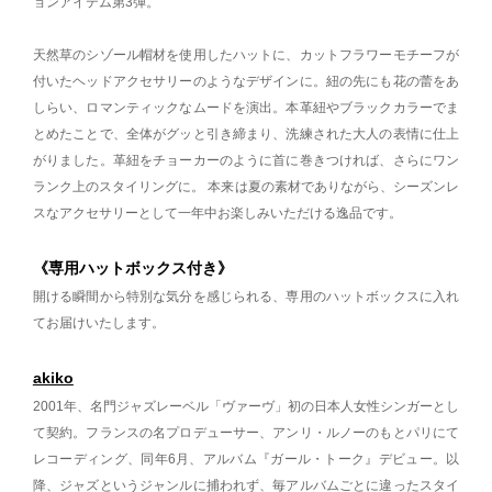
ョンアイテム第3弾。
天然草のシゾール帽材を使用したハットに、カットフラワーモチーフが
付いたヘッドアクセサリーのようなデザインに。紐の先にも花の蕾をあ
しらい、ロマンティックなムードを演出。本革紐やブラックカラーでま
とめたことで、全体がグッと引き締まり、洗練された大人の表情に仕上
がりました。革紐をチョーカーのように首に巻きつければ、さらにワン
ランク上のスタイリングに。 本来は夏の素材でありながら、シーズンレ
スなアクセサリーとして一年中お楽しみいただける逸品です。
《専用ハットボックス付き》
開ける瞬間から特別な気分を感じられる、専用のハットボックスに入れ
てお届けいたします。
akiko
2001年、名門ジャズレーベル「ヴァーヴ」初の日本人女性シンガーとし
て契約。フランスの名プロデューサー、アンリ・ルノーのもとパリにて
レコーディング、同年6月、アルバム『ガール・トーク』デビュー。以
降、ジャズというジャンルに捕われず、毎アルバムごとに違ったスタイ