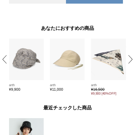
あなたにおすすめの商品
arth
arth
arth
ar
¥
9,900
¥
11,000
¥
16,500
¥
¥9,900
[40%OFF]
最近チェックした商品