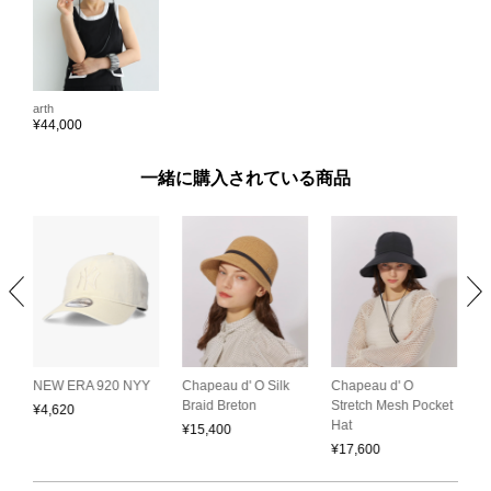
arth
¥
44,000
一緒に購入されている商品
Chapeau d' O
C
NEW ERA 920 NYY
Chapeau d' O Silk
Stretch Mesh Pocket
S
Braid Breton
¥
4,620
Hat
C
¥
15,400
¥
17,600
¥