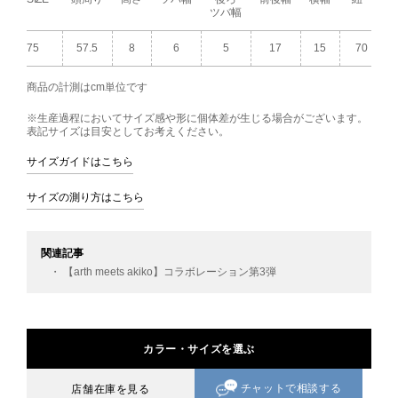
ツバ幅
75
57.5
8
6
5
17
15
70
商品の計測はcm単位です
※生産過程においてサイズ感や形に個体差が生じる場合がございます。
表記サイズは目安としてお考えください。
サイズガイドはこちら
サイズの測り方はこちら
関連記事
・ 【arth meets akiko】コラボレーション第3弾
カラー・サイズを選ぶ
チャットで相談する
店舗在庫を見る