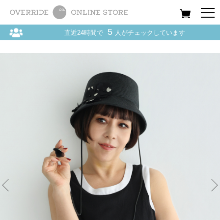
All
Women
Men
Kids
5
直近24時間で
人がチェックしています
Home
〉
arth / アース
〉
HAT / ハット
〉
arth*akiko Flower Jazz Hat