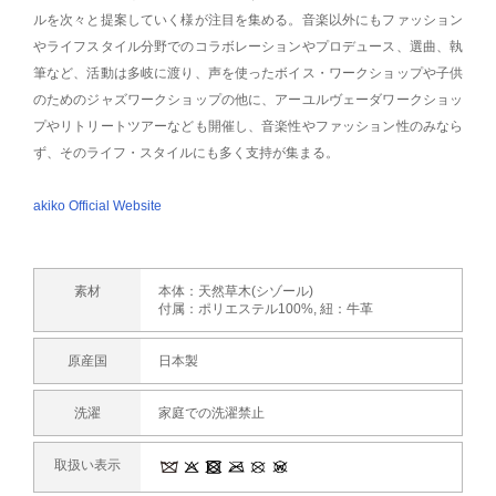
ルを次々と提案していく様が注目を集める。音楽以外にもファッション
やライフスタイル分野でのコラボレーションやプロデュース、選曲、執
筆など、活動は多岐に渡り、声を使ったボイス・ワークショップや子供
のためのジャズワークショップの他に、アーユルヴェーダワークショッ
プやリトリートツアーなども開催し、音楽性やファッション性のみなら
ず、そのライフ・スタイルにも多く支持が集まる。
akiko Official Website
素材
本体：天然草木(シゾール)
付属：ポリエステル100%, 紐：牛革
原産国
日本製
洗濯
家庭での洗濯禁止
取扱い表示