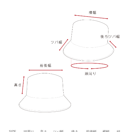
SIZE
頭周り
高さ
ツバ幅
後ろ
前後幅
横幅
紐