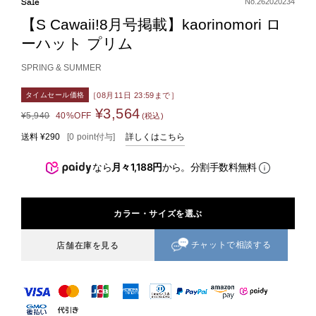
Sale
No.262020234
【S Cawaii!8月号掲載】kaorinomori ロ
ーハット プリム
SPRING & SUMMER
［08月11日 23:59まで］
タイムセール価格
¥3,564
¥5,940
40%OFF
(税込)
送料
¥290
[
0
point
付与]
詳しくはこちら
なら
月々1,188円
から。分割手数料無料
カラー・サイズを選ぶ
チャットで相談する
店舗在庫を見る