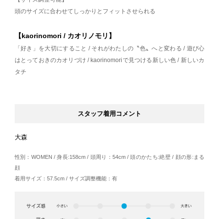
頭のサイズに合わせてしっかりとフィットさせられる
【kaorinomori / カオリノモリ】
「好き」を大切にすること / それがわたしの〝色〟へと変わる / 遊び心
はとっておきのカオリづけ / kaorinomoriで見つける新しい色 / 新しいカ
タチ
スタッフ着用コメント
大森
性別：WOMEN / 身長:158cm / 頭周り：54cm / 頭のかたち:絶壁 / 顔の形:まる
顔
着用サイズ：57.5cm / サイズ調整機能：有