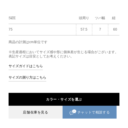
SIZE
頭周り
ツバ幅
紐
75
57.5
7
60
商品の計測はcm単位です
※生産過程においてサイズ感や形に個体差が生じる場合がございます。
表記サイズは目安としてお考えください。
サイズガイドはこちら
サイズの測り方はこちら
カラー・サイズを選ぶ
チャットで相談する
店舗在庫を見る