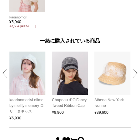
kaorinomori
¥
5,940
¥3,564
[40%OFF]
一緒に購入されている商品
C
kaorinomori×Lolime
Chapeau d' O Fancy
Athena New York
C
by mellfy memory ロ
Tweed Ribbon Cap
Ivonne
リータキャス
¥
¥
9,900
¥
39,600
¥
6,930