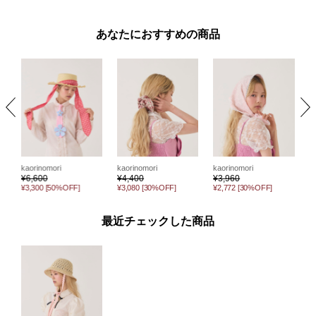
あなたにおすすめの商品
kaorinomori
k
kaorinomori
kaorinomori
¥
3,960
¥
¥
6,600
¥
4,400
¥2,772
[30%OFF]
¥
¥3,300
[50%OFF]
¥3,080
[30%OFF]
最近チェックした商品