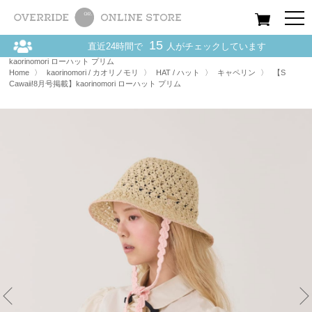
All
Women
Men
Kids
15
直近24時間で
人がチェックしています
Home
〉
kaorinomori / カオリノモリ
〉
HAT / ハット
〉
【S Cawaii!8月号掲載】
kaorinomori ローハット プリム
Home
〉
kaorinomori / カオリノモリ
〉
HAT / ハット
〉
キャペリン
〉
【S
Cawaii!8月号掲載】kaorinomori ローハット プリム