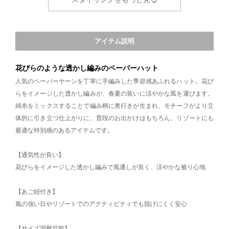
アイテム説明
花びらのような透かし編みのペーパーハット
人気のペーパーヤーンを丁寧に手編みした季節感あふれるハット。花び
らをイメージした透かし編みが、春夏の装いに涼やかな風を運びます。
綿糸をミックスすることで編み柄に奥行きが生まれ、モチーフがより立
体的に引き立つ仕上がりに。普段のお出かけはもちろん、リゾートにも
最適な特別感のあるアイテムです。
【通気性が良い】
花びらをイメージした透かし編みで風通しが良く、涼やかな被り心地
【あご紐付き】
風の強い日やリゾートでのアクティビティでも脱げにくく安心
【サイズ調整可能】