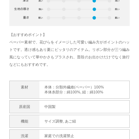
【おすすめポイント】
ペーパー素材で、花びらをイメージした可愛い編み方がポイントのハッ
トです。透け感もあり夏にピッタリのアイテム。リボン部分が三つ編み
風になっていて華やかさもプラスされ、普段のお出かけだけでなく旅行
などにもおすすめです。
素材
本体：分類外繊維(ペーパー）100%
本体糸部分：綿100%, 紐：綿100%
原産国
中国製
機能
サイズ調整, あご紐
洗濯
家庭での洗濯禁止