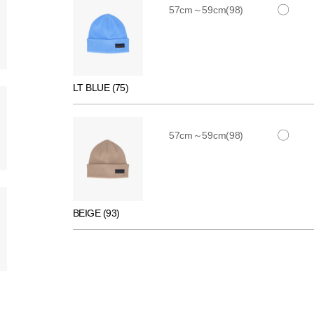
〇
57cm～59cm(98)
LT BLUE (75)
〇
57cm～59cm(98)
BEIGE (93)