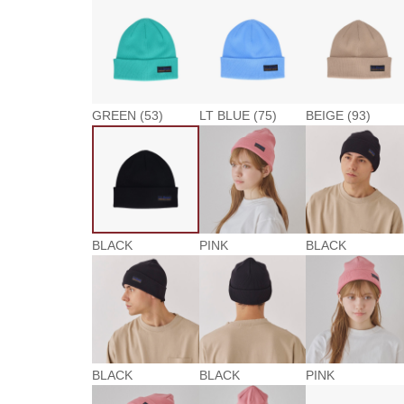
GREEN (53)
LT BLUE (75)
BEIGE (93)
BLACK
PINK
BLACK
BLACK
BLACK
PINK