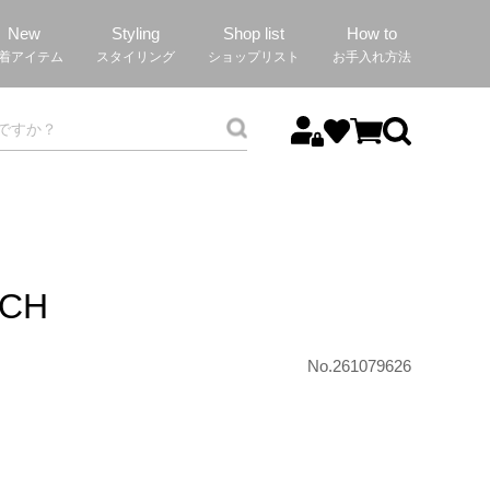
New
Styling
Shop list
How to
着アイテム
スタイリング
ショップリスト
お手入れ方法
TCH
No.261079626