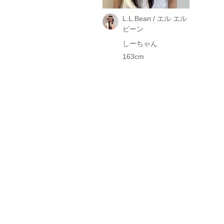
L.L.Bean / エル エル
ビーン
しーちゃん
163cm