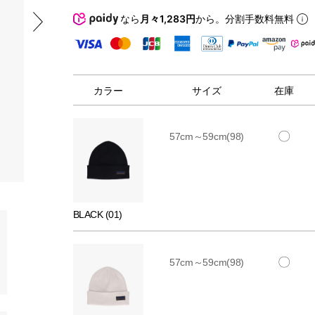
なら
月々1,283円
から。分割手数料無料
カラー
サイズ
在庫
〇
57cm～59cm(98)
BLACK (01)
〇
57cm～59cm(98)