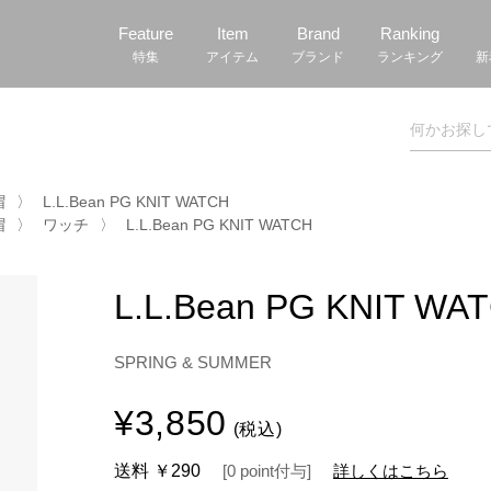
Feature
Item
Brand
Ranking
特集
アイテム
ブランド
ランキング
新
帽
〉
L.L.Bean PG KNIT WATCH
帽
〉
ワッチ
〉
L.L.Bean PG KNIT WATCH
L.L.Bean PG KNIT WA
SPRING & SUMMER
¥3,850
(税込)
送料
￥290
[
0
point
付与]
詳しくはこちら