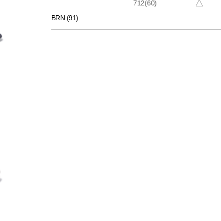
△
712(60)
BRN (91)