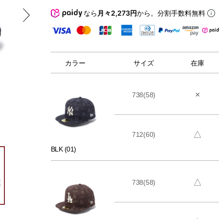
なら
月々2,273円
から。分割手数料無料
カラー
サイズ
在庫
×
738(58)
△
712(60)
BLK (01)
△
738(58)