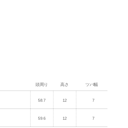
頭周り
高さ
ツバ幅
58.7
12
7
59.6
12
7