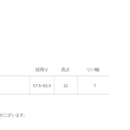
頭周り
高さ
ツバ幅
57.5~61.5
12
7
がございます。