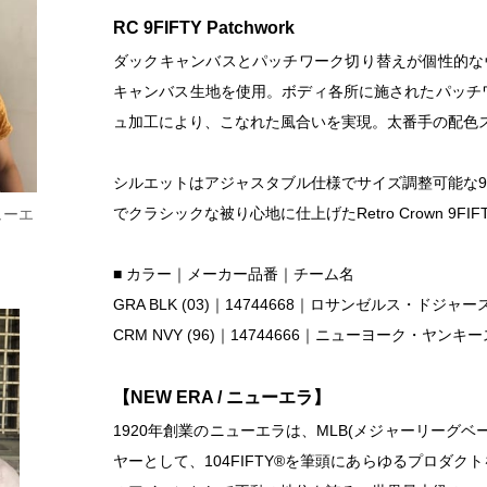
RC 9FIFTY Patchwork
ダックキャンバスとパッチワーク切り替えが個性的な
キャンバス生地を使用。ボディ各所に施されたパッチ
ュ加工により、こなれた風合いを実現。太番手の配色
シルエットはアジャスタブル仕様でサイズ調整可能な9
でクラシックな被り心地に仕上げたRetro Crown 9
ニューエ
■ カラー｜メーカー品番｜チーム名
GRA BLK (03)｜14744668｜ロサンゼルス・ドジャー
CRM NVY (96)｜14744666｜ニューヨーク・ヤンキー
【NEW ERA / ニューエラ】
1920年創業のニューエラは、MLB(メジャーリーグ
ヤーとして、104FIFTY®を筆頭にあらゆるプロダ