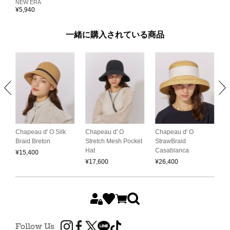
NEW ERA
¥
5,940
一緒に購入されている商品
Chapeau d' O
Chapeau d' O
Chapeau d' O Silk
O
Stretch Mesh Pocket
StrawBraid
Braid Breton
C
Hat
Casablanca
B
¥
15,400
¥
17,600
¥
26,400
¥
Follow Us