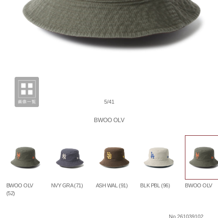
5/41
BWOO OLV
BWOO OLV
NVY GRA (71)
ASH WAL (91)
BLK PBL (96)
BWOO OLV
(52)
No.261039102