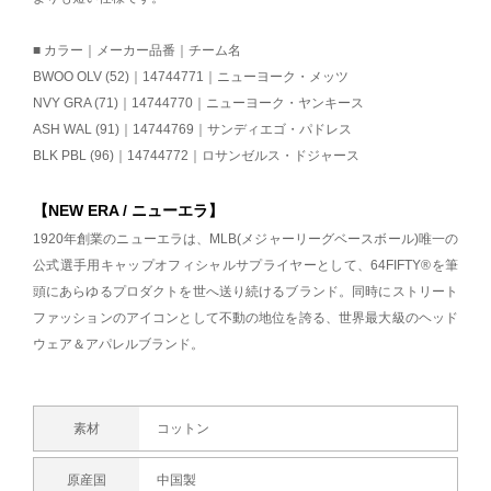
■ カラー｜メーカー品番｜チーム名
BWOO OLV (52)｜14744771｜ニューヨーク・メッツ
NVY GRA (71)｜14744770｜ニューヨーク・ヤンキース
ASH WAL (91)｜14744769｜サンディエゴ・パドレス
BLK PBL (96)｜14744772｜ロサンゼルス・ドジャース
【NEW ERA / ニューエラ】
1920年創業のニューエラは、MLB(メジャーリーグベースボール)唯一の
公式選手用キャップオフィシャルサプライヤーとして、64FIFTY®を筆
頭にあらゆるプロダクトを世へ送り続けるブランド。同時にストリート
ファッションのアイコンとして不動の地位を誇る、世界最大級のヘッド
ウェア＆アパレルブランド。
素材
コットン
原産国
中国製