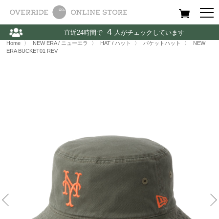
All
Women
Men
Kids
4
直近24時間で
人がチェックしています
Home
〉
NEW ERA / ニューエラ
〉
HAT / ハット
〉
NEW ERA BUCKET01 REV
Home
〉
NEW ERA / ニューエラ
〉
HAT / ハット
〉
バケットハット
〉
NEW
ERA BUCKET01 REV