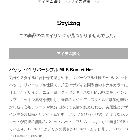
アイテム説明
サイズ詳細
Styling
この商品のスタイリングが見つかりませんでした。
アイテム説明
バケット01 リバーシブル MLB Bucket Hat
気分やスタイルに合わせて楽しめる、リバーシブル仕様のMLBバケット
ハット。リバーシブル仕様で、片面はボディと同系色のトナルカラーに
仕上げたデザイン。ニューヨーク・ヤンキースなどMLB球団をラインナ
ップ。コットン素材を使用し、春夏のカジュアルスタイルに馴染む軽や
かな被り心地。シーンや気分に応じて表情を変えられる、実用性とデザ
イン性を兼ね備えたアイテムです。 バケツをひっくり返したようなシル
エットが特徴の無地のバケットハット。ブリム（つば）が下向きに付い
ています。Bucket01はブリムの長さがBucket02よりも長く、Bucket03
よりも短い仕様です。