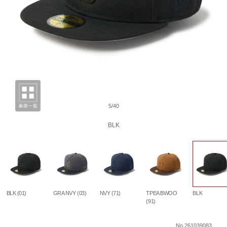
5/40
BLK
BLK (01)
GRA NVY (03)
NVY (71)
TPEA BWOO
BLK
(91)
No.261039083