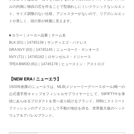
ルの内側に独自の芯を作ることで型崩れしにくいクラシックなシルエッ
ト。サイズ調整のない仕様。アジャスターがないので、リアのシルエッ
トが美しく、頭の形が綺麗に見えます。
■ カラー｜メーカー品番｜チーム名
BLK (01)｜14745139｜サンディエゴ・パドレス
GRA NVY (03)｜14745145｜ニューヨーク・ヤンキース
NVY (71)｜14745162｜ロサンゼルス・ドジャース
TPEA BWOO (91)｜14745178｜ヒューストン・アストロズ
【NEW ERA / ニューエラ】
1920年創業のニューエラは、MLB(メジャーリーグベースボール)唯一の
公式選手用キャップオフィシャルサプライヤーとして、59FIFTY®を筆
頭にあらゆるプロダクトを世へ送り続けるブランド。同時にストリート
ファッションのアイコンとして不動の地位を誇る、世界最大級のヘッド
ウェア＆アパレルブランド。