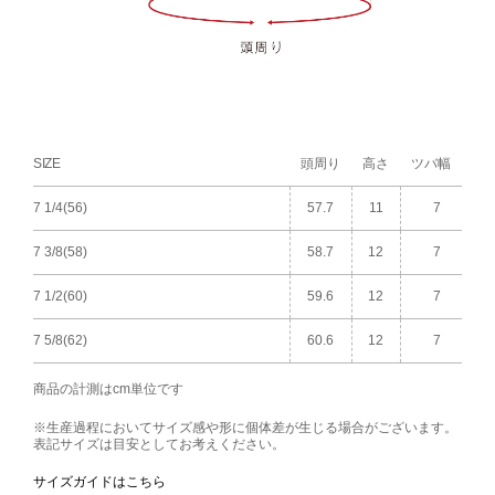
SIZE
頭周り
高さ
ツバ幅
7 1/4(56)
57.7
11
7
7 3/8(58)
58.7
12
7
7 1/2(60)
59.6
12
7
7 5/8(62)
60.6
12
7
商品の計測はcm単位です
※生産過程においてサイズ感や形に個体差が生じる場合がございます。
表記サイズは目安としてお考えください。
サイズガイドはこちら