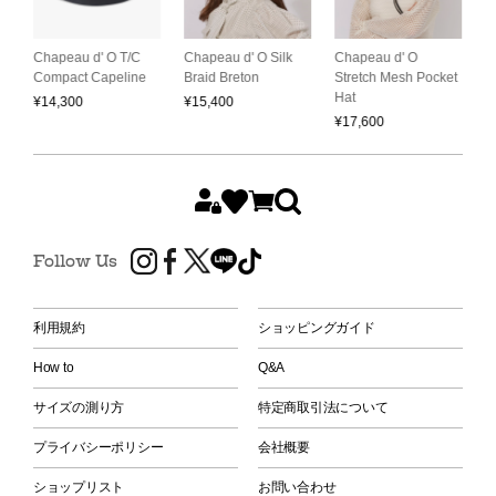
Chapeau d' O
C
LB
Chapeau d' O T/C
Chapeau d' O Silk
Stretch Mesh Pocket
S
Compact Capeline
Braid Breton
Hat
C
¥
14,300
¥
15,400
¥
17,600
¥
Follow Us
利用規約
ショッピングガイド
How to
Q&A
サイズの測り方
特定商取引法について
プライバシーポリシー
会社概要
ショップリスト
お問い合わせ