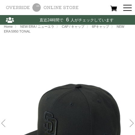
All
Women
Men
Kids
6
直近24時間で
人がチェックしています
Home
〉
NEW ERA / ニューエラ
〉
CAP / キャップ
〉
NEW ERA 5950 TONAL
Home
〉
NEW ERA / ニューエラ
〉
CAP / キャップ
〉
6Pキャップ
〉
NEW
ERA 5950 TONAL