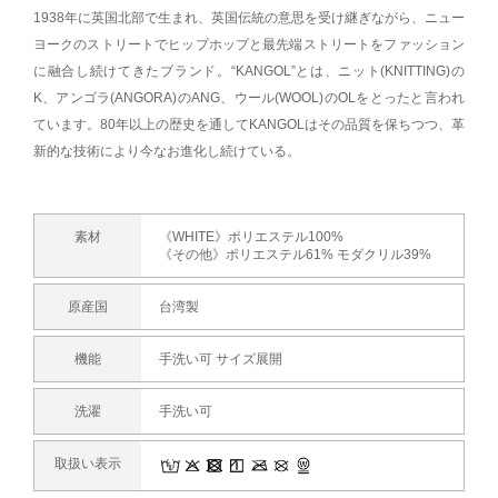
1938年に英国北部で生まれ、英国伝統の意思を受け継ぎながら、ニュー
ヨークのストリートでヒップホップと最先端ストリートをファッション
に融合し続けてきたブランド。“KANGOL”とは、ニット(KNITTING)の
K、アンゴラ(ANGORA)のANG、ウール(WOOL)のOLをとったと言われ
ています。80年以上の歴史を通してKANGOLはその品質を保ちつつ、革
新的な技術により今なお進化し続けている。
素材
《WHITE》ポリエステル100%
《その他》ポリエステル61% モダクリル39%
原産国
台湾製
機能
手洗い可 サイズ展開
洗濯
手洗い可
取扱い表示