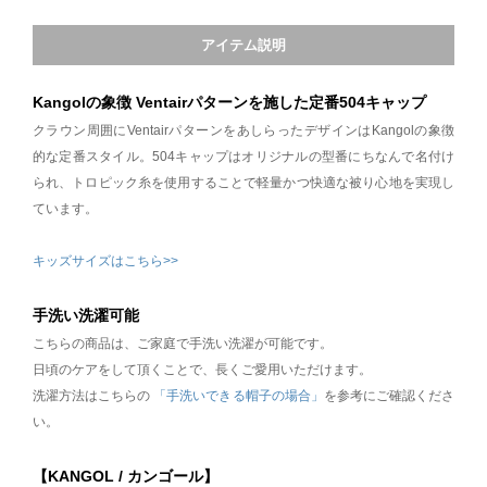
アイテム説明
Kangolの象徴 Ventairパターンを施した定番504キャップ
クラウン周囲にVentairパターンをあしらったデザインはKangolの象徴
的な定番スタイル。504キャップはオリジナルの型番にちなんで名付け
られ、トロピック糸を使用することで軽量かつ快適な被り心地を実現し
ています。
キッズサイズはこちら>>
手洗い洗濯可能
こちらの商品は、ご家庭で手洗い洗濯が可能です。
日頃のケアをして頂くことで、長くご愛用いただけます。
洗濯方法はこちらの
「手洗いできる帽子の場合」
を参考にご確認くださ
い。
【KANGOL / カンゴール】