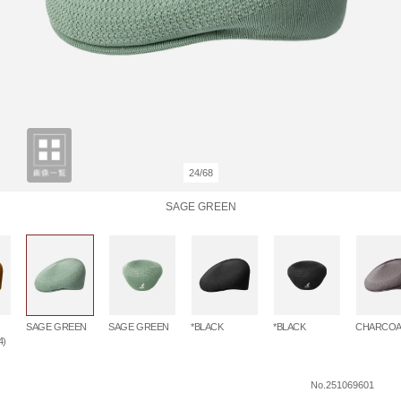
24/68
SAGE GREEN
SAGE GREEN
*BLACK
*BLACK
CHARCOA
SAGE GREEN
4)
No.251069601