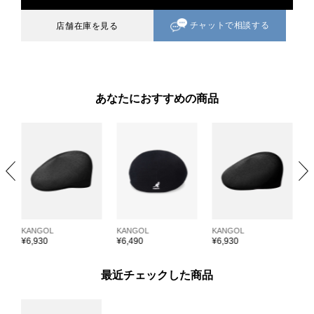
チャットで相談する
店舗在庫を見る
あなたにおすすめの商品
KANGOL
KANGOL
KANGOL
K
¥
6,930
¥
6,490
¥
6,930
¥
最近チェックした商品