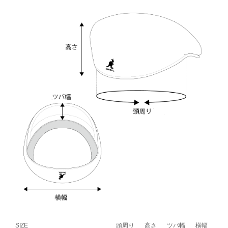
SIZE
頭周り
高さ
ツバ幅
横幅