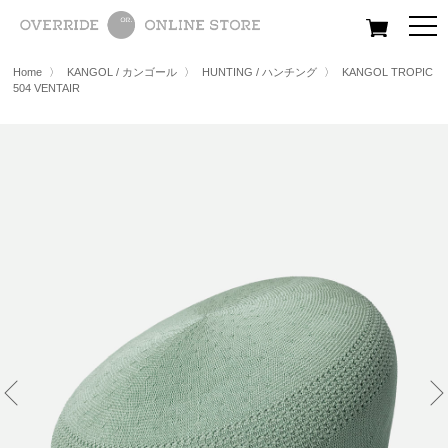
All
Women
Men
Kids
Home
〉
KANGOL / カンゴール
〉
HUNTING / ハンチング
〉
KANGOL TROPIC
504 VENTAIR