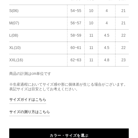
S(06)
54~55
10
4
21
M(07)
56~57
10
4
21
L(08)
58~59
11
4.5
22
XL(10)
60~61
11
4.5
22
XXL(16)
62~63
11
4.8
23
商品の計測はcm単位です
※生産過程においてサイズ感や形に個体差が生じる場合がございます。
表記サイズは目安としてお考えください。
サイズガイドはこちら
サイズの測り方はこちら
カラー・サイズを選ぶ