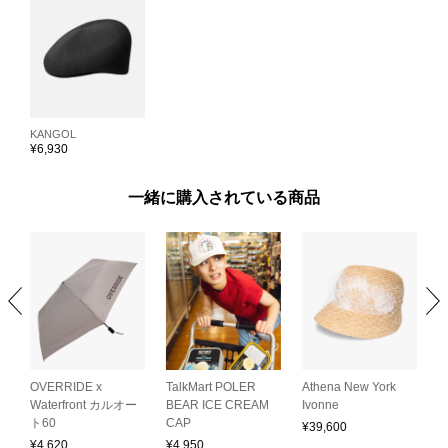
KANGOL
¥
6,930
一緒に購入されている商品
OVERRIDE x
TalkMart POLER
Athena New York
A
R
Waterfront カルオー
BEAR ICE CREAM
Ivonne
B
ト60
CAP
¥
39,600
¥
¥
4,620
¥
4,950