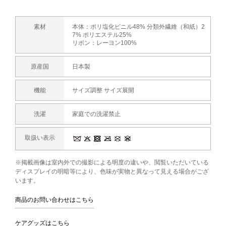
素材
本体：ポリ塩化ビニル48% 分類外繊維（和紙）2
7% ポリエステル25%
リボン：レーヨン100%
原産国
日本製
機能
サイズ調整 サイズ展開
洗濯
家庭での洗濯禁止
取扱い表示
※掲載画像は室内外での撮影による明度の違いや、閲覧いただいている
ディスプレイの明暗等により、色味が実物と異なって見える場合がござ
います。
商品のお問い合わせはこちら
ケアグッズはこちら