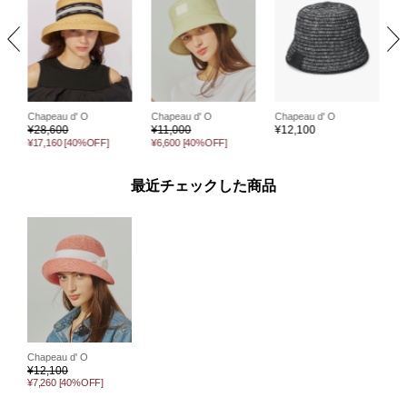
Chapeau d' O
Chapeau d' O
Chapeau d' O
C
¥
28,600
¥
11,000
¥
12,100
¥
¥17,160
[40%OFF]
¥6,600
[40%OFF]
最近チェックした商品
Chapeau d' O
¥
12,100
¥7,260
[40%OFF]