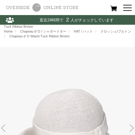
All
Women
Men
Kids
2
直近24時間で
人がチェックしています
Home
〉
Chapeau d' O / シャポードオー
〉
HAT / ハット
〉
Chapeau d' O Washi
Tuck Ribbon Breton
Home
〉
Chapeau d' O / シャポードオー
〉
HAT / ハット
〉
クロッシェ/ブルトン
〉
Chapeau d' O Washi Tuck Ribbon Breton