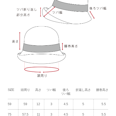
SIZE
頭周り
高さ
ツバ幅
後ろ
折返し高さ
腰巻高さ
ツバ幅
59
59
12
3
4.5
5
5.5
75
57.5
11
3
4.5
5
5.5