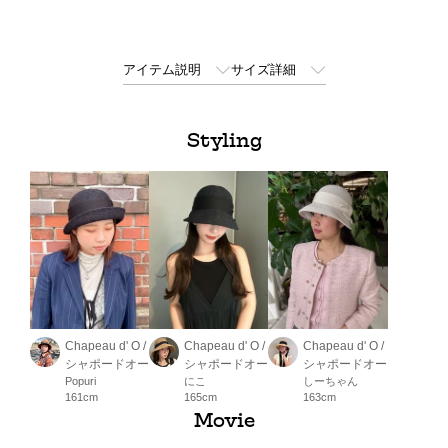
アイテム説明
サイズ詳細
Styling
Chapeau d' O /
Chapeau d' O /
Chapeau d' O /
シャポードオー
シャポードオー
シャポードオー
Popuri
にこ
しーちゃん
161cm
165cm
163cm
Movie