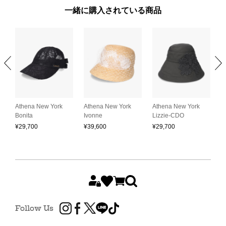
一緒に購入されている商品
Athena New York
Athena New York
Athena New York
C
Bonita
Ivonne
Lizzie-CDO
E
¥
29,700
¥
39,600
¥
29,700
¥
Follow Us