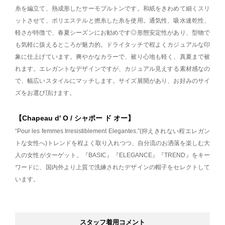
糸を編立て、熱成形したサーモブルトンです。和紙をきわめて細くスリ
ットさせて、ポリエステルと撚糸した糸を使用。通気性、吸水速乾性、
軽さが特徴で、春夏シーズンにお勧めです◎形態安定性があり、型物で
も気軽に扱えるところが魅力的。ドライタッチで程よくカジュアルな印
象に仕上げています。爽やかなカラーで、被り心地も軽く、真夏まで被
れます。エレガントなデザインですが、カジュアル見えする素材感なの
で、幅広いスタイルにマッチします。サイズ展開があり、お好みのサイ
ズをお選び頂けます。
【Chapeau d' O / シャポー ド オー】
“Pour les femmes Irresistiblement Elegantes.”(抑えきれない程エレガン
トな女性へ)トレンドを程よく取り入れつつ、自分流のお洒落を楽しむ大
人の女性がターゲット。『BASIC』『ELEGANCE』『TREND』をキー
ワードに、国内外より上質で洗練されたデザインの帽子をセレクトして
います。
スタッフ着用コメント