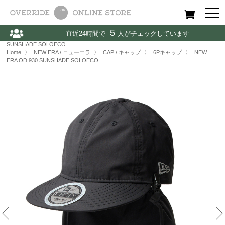
All
Women
Men
Kids
5
直近24時間で
人がチェックしています
Home
〉
NEW ERA / ニューエラ
〉
CAP / キャップ
〉
NEW ERA OD 930
SUNSHADE SOLOECO
Home
〉
NEW ERA / ニューエラ
〉
CAP / キャップ
〉
6Pキャップ
〉
NEW
ERA OD 930 SUNSHADE SOLOECO