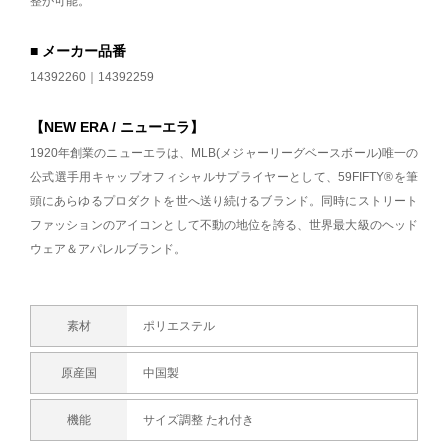
整が可能。
■ メーカー品番
14392260｜14392259
【NEW ERA / ニューエラ】
1920年創業のニューエラは、MLB(メジャーリーグベースボール)唯一の
公式選手用キャップオフィシャルサプライヤーとして、59FIFTY®を筆
頭にあらゆるプロダクトを世へ送り続けるブランド。同時にストリート
ファッションのアイコンとして不動の地位を誇る、世界最大級のヘッド
ウェア＆アパレルブランド。
素材
ポリエステル
原産国
中国製
機能
サイズ調整 たれ付き