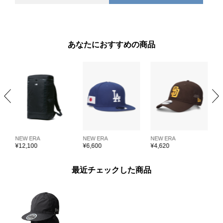
あなたにおすすめの商品
NEW ERA
NEW ERA
NEW ERA
N
¥
12,100
¥
6,600
¥
4,620
¥
最近チェックした商品