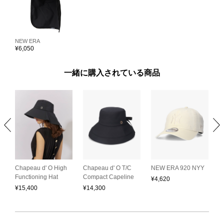
NEW ERA
¥
6,050
一緒に購入されている商品
C
L
Chapeau d' O High
Chapeau d' O T/C
NEW ERA 920 NYY
S
Functioning Hat
Compact Capeline
¥
4,620
H
¥
15,400
¥
14,300
¥