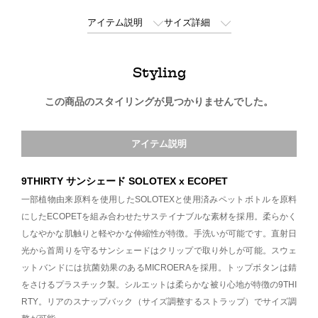
アイテム説明
サイズ詳細
Styling
この商品のスタイリングが見つかりませんでした。
アイテム説明
9THIRTY サンシェード SOLOTEX x ECOPET
一部植物由来原料を使用したSOLOTEXと使用済みペットボトルを原料
にしたECOPETを組み合わせたサステイナブルな素材を採用。柔らかく
しなやかな肌触りと軽やかな伸縮性が特徴。手洗いが可能です。直射日
光から首周りを守るサンシェードはクリップで取り外しが可能。スウェ
ットバンドには抗菌効果のあるMICROERAを採用。トップボタンは錆
をさけるプラスチック製。シルエットは柔らかな被り心地が特徴の9THI
RTY。リアのスナップバック（サイズ調整するストラップ）でサイズ調