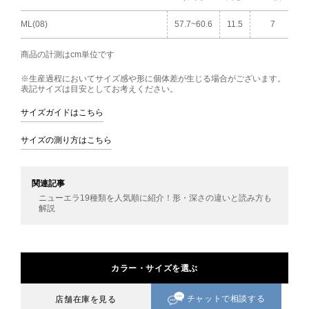
ML(08)
57.7~60.6
11.5
7
商品の計測はcm単位です
※生産過程においてサイズ感や形に個体差が生じる場合がございます。
表記サイズは目安としてお考えください。
サイズガイドはこちら
サイズの測り方はこちら
関連記事
ニューエラ19種類を人気順に紹介！形・深さの違いと読み方も
解説
カラー・サイズを選ぶ
チャットで相談する
店舗在庫を見る