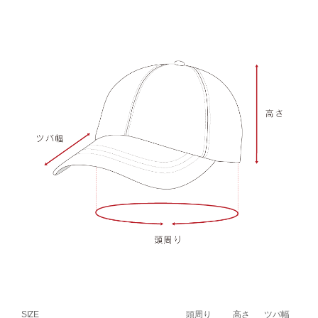
SIZE
頭周り
高さ
ツバ幅