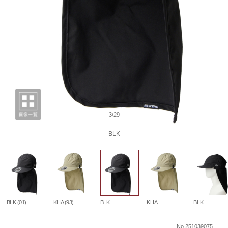
3/29
BLK
BLK (01)
KHA (93)
BLK
KHA
BLK
No.251039075