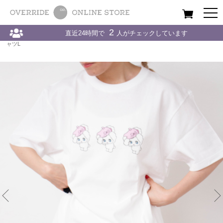
All
Women
Men
Kids
2
直近24時間で
人がチェックしています
Home
〉
kaorinomori / カオリノモリ
〉
アパレル
〉
kaorinomori kaori×foxy Tシ
ャツL