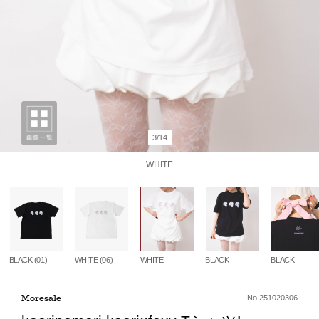
3/14
WHITE
BLACK (01)
WHITE (06)
WHITE
BLACK
BLACK
Moresale
No.251020306