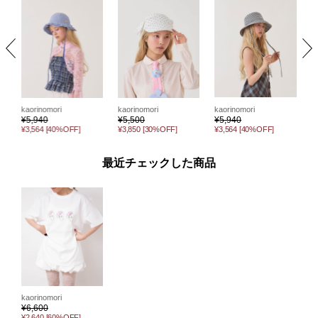
kaorinomori
kaorinomori
kaorinomori
k
¥
5,940
¥
5,500
¥
5,940
¥
¥3,564
[40%OFF]
¥3,850
[30%OFF]
¥3,564
[40%OFF]
¥
最近チェックした商品
kaorinomori
¥
6,600
¥2,640
[60%OFF]