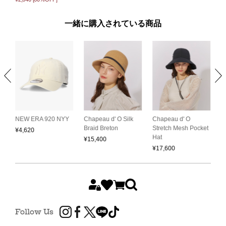
一緒に購入されている商品
Chapeau d' O
C
NEW ERA 920 NYY
Chapeau d' O Silk
Stretch Mesh Pocket
S
Braid Breton
¥
4,620
Hat
C
¥
15,400
¥
17,600
¥
Follow Us