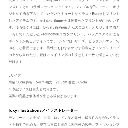
人気イラストレーター「foxy illustrations（フォクシーイラストレーショ
ンズ）」とのコラボレーションアイテム。シンプルなTシャツに、オリ
ジナルで描き下ろしていただいたキュートなイラストBunnyをプリント
したアイテムです。かわいいBunnyを３体並べたプリントがかわいいで
す。後ろ襟ぐりには、foxy illustrationsさんのロゴと、オリジナルで描き
下ろしていただいたkaorinomoriロゴをプリント。バックスタイルにも
ポイントがあるデザインです。TシャツはLサイズ。ビッグシルエットで
ゆるっと着用できます。男性にもおすすめです◎春先はロングスリーブ
の上から重ねたり、夏はスタイリングの主役として一枚で楽しんでいた
だけます。
Lサイズ
肩幅:50cm 身幅：54cm 袖丈：21.5cm 着丈：69cm
※表記サイズは目安となります。
実際の商品は個体差が生じる場合があります。
foxy illustrations／イラストレーター
デンマーク、カナダ、上海、ロンドンなど海外に移り住みながらイラス
トを独学で始める。現在は東京を拠点に国内外の広告、ファッションブ