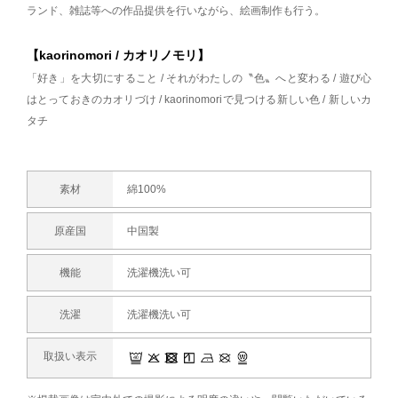
ランド、雑誌等への作品提供を行いながら、絵画制作も行う。
【kaorinomori / カオリノモリ】
「好き」を大切にすること / それがわたしの〝色〟へと変わる / 遊び心
はとっておきのカオリづけ / kaorinomoriで見つける新しい色 / 新しいカ
タチ
素材
綿100%
原産国
中国製
機能
洗濯機洗い可
洗濯
洗濯機洗い可
取扱い表示