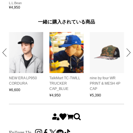
L.L.Bean
¥
4,950
一緒に購入されている商品
NEW ERA LP950
TalkMart TC-TWILL
nine by four WR
C
CORDURA
TRUCKER
PRINT & MESH 4P
C
CAP_BLUE
CAP
¥
6,600
¥
¥
4,950
¥
5,390
Follow Us