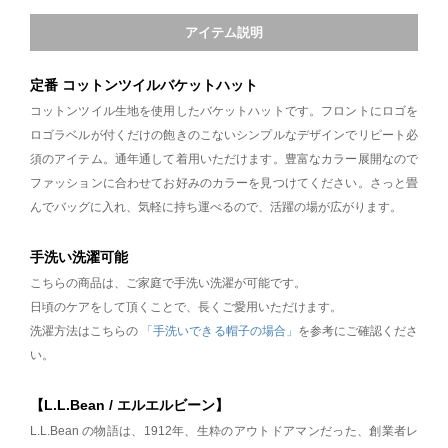
アイテム説明
定番 コットンツイルバケットハット
コットンツイル生地を使用したバケットハットです。フロントにロゴを
ロゴラベルが付くだけの飽きのこないシンプルなデザインでリピート必
須のアイテム。通年通して着用いただけます。豊富なカラー展開なので
ファッションに合わせてお好みのカラーを見つけてください。さっと畳
んでバッグに入れ、気軽に持ち運べるので、活躍の場が広がります。
手洗い洗濯可能
こちらの商品は、ご家庭で手洗い洗濯が可能です。
日頃のケアをして頂くことで、長くご愛用いただけます。
洗濯方法はこちらの
「手洗いできる帽子の場合」
を参考にご確認くださ
い。
【L.L.Bean / エルエルビーン】
L.L.Bean の物語は、1912年、生粋のアウトドアマンだった、創業者レ