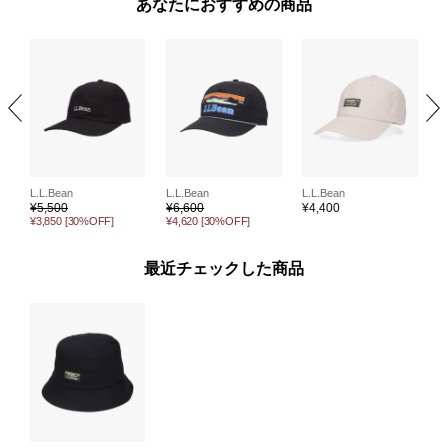
あなたにおすすめの商品
L.L.Bean
L.L.Bean
L.L.Bean
L
¥
5,500
¥
6,600
¥
4,400
¥
¥3,850
[30%OFF]
¥4,620
[30%OFF]
最近チェックした商品