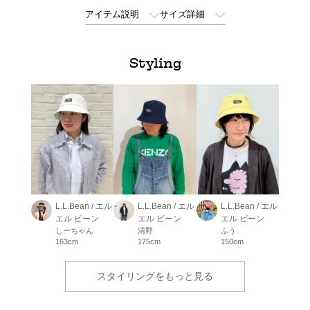
アイテム説明
サイズ詳細
Styling
L.L.Bean / エル
L.L.Bean / エル
L.L.Bean / エル
エル ビーン
エル ビーン
エル ビーン
しーちゃん
清野
ふう
163cm
175cm
150cm
スタイリングをもっと見る