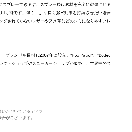
にスプレーできます。スプレー後は素材を完全に乾燥させま
使用可能です。強く、より長く撥水効果を持続させたい場合
ィングされていないレザーやヌメ革などのシミになりやすいレ
を目指し2007年に設立。"FootPatrol"、"Bodeg
、数々の有名セレクトショップやスニーカーショップが販売し、世界中のス
覧いただいているディス
場合がございます。