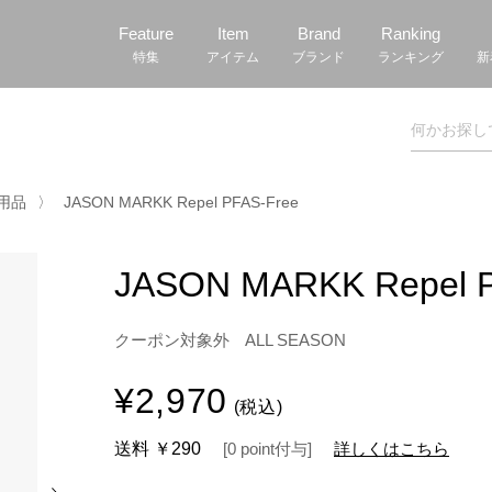
Feature
Item
Brand
Ranking
特集
アイテム
ブランド
ランキング
新
ア用品
〉
JASON MARKK Repel PFAS-Free
JASON MARKK Repel 
クーポン対象外
ALL SEASON
¥2,970
(税込)
送料
￥290
[
0
point
付与]
詳しくはこちら