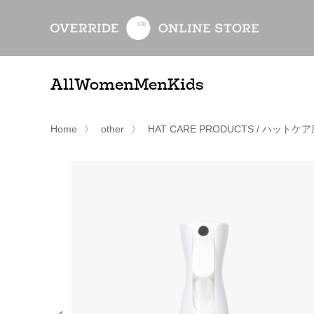
All
Women
Men
Kids
Home
〉
other
〉
HAT CARE PRODUCTS / ハットケ