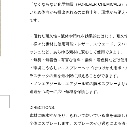
「なくならない化学物質（FOREVER CHEMICA
いため体内から排出されるのに数十年、環境から消え
です。
・優れた耐久性 - 液体や汚れを効果的にはじく、耐
・様々な素材に使用可能 - レザー、スウェード、ヌ
ッシュなど、あらゆる素材に安心して使用できます。
・無臭・無着色 - 有害な香料・染料・着色料などは使
・環境にやさしい - スプレーヘッドはつけかえ用ボ
ラスチックの量を最小限に抑えることができます。
・ノンエアゾール - エアゾール式の防水スプレーよ
迅速かつ均一に広い領域を保護します。
DIRECTIONS:
素材に吸水性があり、きれいで乾いている事を確認し
全体にスプレーします。スプレーのかけ過ぎによる液