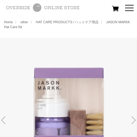
All
Women
Men
Kids
Home
〉
other
〉
HAT CARE PRODUCTS / ハットケア用品
〉
JASON MARKK
Hat Care Kit