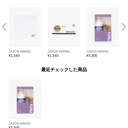
JASON MARKK
JASON MARKK
JASON MARKK
J
¥
1,540
¥
1,540
¥
3,300
¥
最近チェックした商品
JASON MARKK
¥
3,300