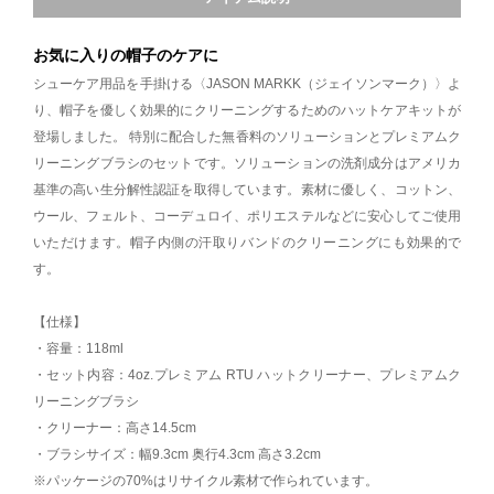
お気に入りの帽子のケアに
シューケア用品を手掛ける〈JASON MARKK（ジェイソンマーク）〉よ
り、帽子を優しく効果的にクリーニングするためのハットケアキットが
登場しました。 特別に配合した無香料のソリューションとプレミアムク
リーニングブラシのセットです。ソリューションの洗剤成分はアメリカ
基準の高い生分解性認証を取得しています。素材に優しく、コットン、
ウール、フェルト、コーデュロイ、ポリエステルなどに安心してご使用
いただけます。帽子内側の汗取りバンドのクリーニングにも効果的で
す。
【仕様】
・容量：118ml
・セット内容：4oz.プレミアム RTU ハットクリーナー、プレミアムク
リーニングブラシ
・クリーナー：高さ14.5cm
・ブラシサイズ：幅9.3cm 奥行4.3cm 高さ3.2cm
※パッケージの70%はリサイクル素材で作られています。