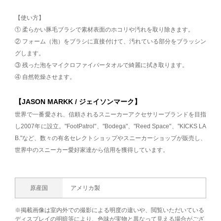
【使い方】
① 柔らかい豚毛ブラシで素材表面のホコリや汚れを取り除きます。
② フォーム（泡）をブラシに直接付けて、汚れている部分をブラッシン
グします。
③ 残った泡をマイクロファイバータオルで綺麗に拭き取ります。
④ 自然乾燥させます。
【JASON MARKK / ジェイソンマーク】
世界で一番愛され、信頼されるスニーカーアクセサリーブランドを目指
し2007年に設立。"FootPatrol"、"Bodega"、"Reed Space"、"KICKS LA
B."など、数々の有名セレクトショップやスニーカーショップが販売し、
世界中のスニーカー愛好家達から信用を獲得しています。
原産国
アメリカ製
※掲載画像は室内外での撮影による明度の違いや、閲覧いただいている
ディスプレイの明暗等により、色味が実物と異なって見える場合がござ