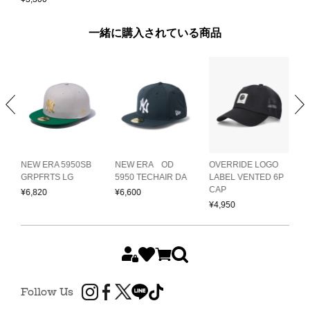
一緒に購入されている商品
NEW ERA 5950SB
NEW ERA OD
OVERRIDE LOGO
C
GRPFRTS LG
5950 TECHAIR DA
LABEL VENTED 6P
C
CAP
¥
6,820
¥
6,600
¥
¥
4,950
Follow Us