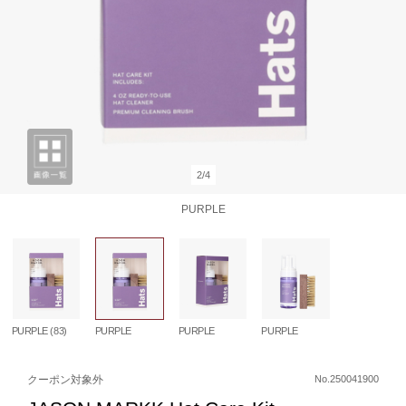
2/4
PURPLE
PURPLE (83)
PURPLE
PURPLE
PURPLE
クーポン対象外
No.250041900