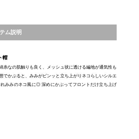
テム説明
ト帽
 綿糸なの肌触りも良く、メッシュ状に透ける編地が通気性も
状態でかぶると、みみがピンッと立ち上がりネコらしいシルエ
垂れみみのネコ風に◎ 深めにかぶってフロントだけ立ち上げ