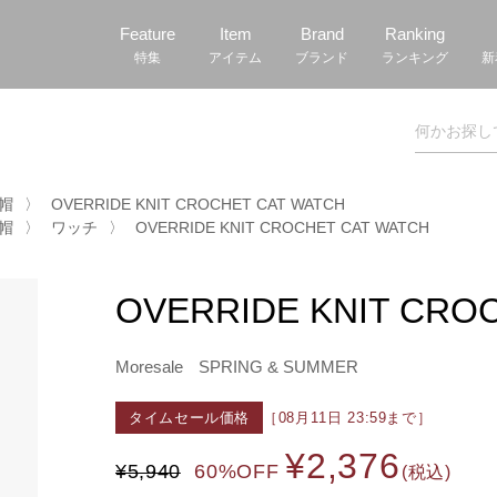
Feature
Item
Brand
Ranking
特集
アイテム
ブランド
ランキング
新
ト帽
〉
OVERRIDE KNIT CROCHET CAT WATCH
ト帽
〉
ワッチ
〉
OVERRIDE KNIT CROCHET CAT WATCH
OVERRIDE KNIT CRO
Moresale
SPRING & SUMMER
タイムセール価格
［08月11日 23:59まで］
¥2,376
¥5,940
60%OFF
(税込)