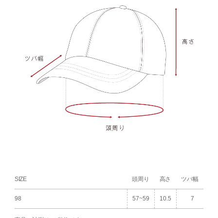
SIZE
頭周り
高さ
ツバ幅
98
57~59
10.5
7