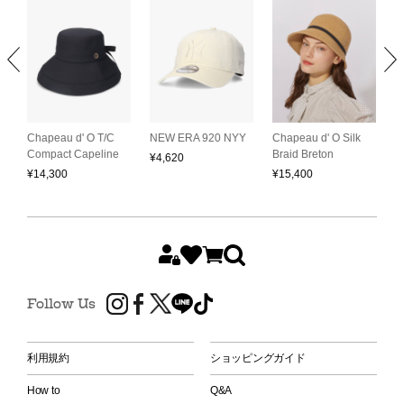
C
L
Chapeau d' O T/C
NEW ERA 920 NYY
Chapeau d' O Silk
S
Compact Capeline
Braid Breton
¥
4,620
H
¥
14,300
¥
15,400
¥
Follow Us
利用規約
ショッピングガイド
How to
Q&A