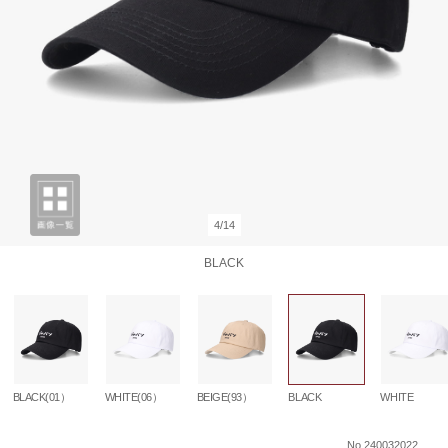
4/14
BLACK
BLACK(01）
WHITE(06）
BEIGE(93）
BLACK
WHITE
No.240032022