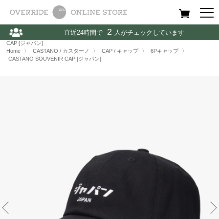
All
Women
Men
Kids
2
直近24時間で
人がチェックしています
Home
〉
CASTANO / カスターノ
〉
CAP / キャップ
〉
CASTANO SOUVENIR
CAP [ジャパン]
Home
〉
CASTANO / カスターノ
〉
CAP / キャップ
〉
6Pキャップ
〉
CASTANO SOUVENIR CAP [ジャパン]