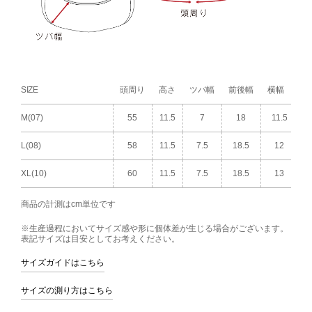
SIZE
頭周り
高さ
ツバ幅
前後幅
横幅
M(07)
55
11.5
7
18
11.5
L(08)
58
11.5
7.5
18.5
12
XL(10)
60
11.5
7.5
18.5
13
商品の計測はcm単位です
※生産過程においてサイズ感や形に個体差が生じる場合がございます。
表記サイズは目安としてお考えください。
サイズガイドはこちら
サイズの測り方はこちら