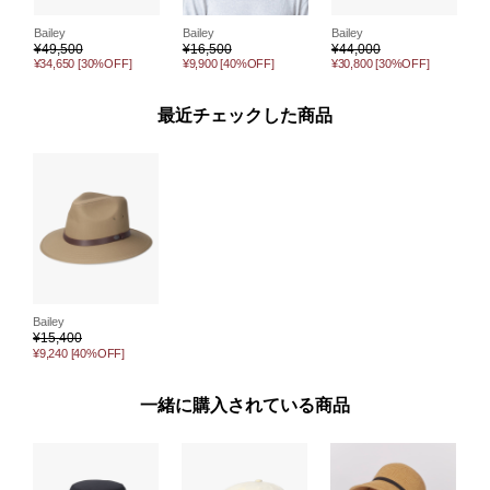
Bailey
Bailey
Bailey
B
¥
49,500
¥
16,500
¥
44,000
¥
¥34,650
[30%OFF]
¥9,900
[40%OFF]
¥30,800
[30%OFF]
¥
最近チェックした商品
Bailey
¥
15,400
¥9,240
[40%OFF]
一緒に購入されている商品