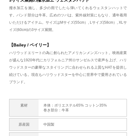
撥水加工を施し、多少の雨でしたら弾いてくれるウェスタンハットで
す。バンド部分は牛革。広めのツバは、紫外線対策にもなり、通年着用
いただけるアイテム。サイズはMサイズ(55cm）, Lサイズ(58cm）, XLサ
イズ(60cm)の3サイズ展開。
【Bailey / ベイリー】
ハリウッドエリートの為に創られたアメリカンメンズハット。映画産業
が盛んな1920年代にカリフォルニア州ロサンゼルスで産声を上げ、ハリ
ウッドスターの豪華なスタイリングに合わせられる上質なHATを提供し
続けている。現在もハリウッドスターを中心に世界中で愛用されている
ブランド。
素材
本体：ポリエステル65% コットン35%
巻き部分：牛革
原産国
中国製