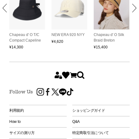
C
L
Chapeau d' O T/C
NEW ERA 920 NYY
Chapeau d' O Silk
S
Compact Capeline
Braid Breton
¥
4,620
H
¥
14,300
¥
15,400
¥
Follow Us
利用規約
ショッピングガイド
How to
Q&A
サイズの測り方
特定商取引法について