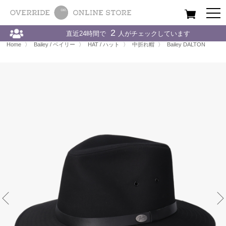
All
Women
Men
Kids
2
直近24時間で
人がチェックしています
Home
〉
Bailey / ベイリー
〉
HAT / ハット
〉
Bailey DALTON
Home
〉
Bailey / ベイリー
〉
HAT / ハット
〉
中折れ帽
〉
Bailey DALTON