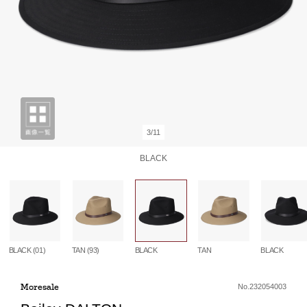
3/11
BLACK
BLACK (01)
TAN (93)
BLACK
TAN
BLACK
Moresale
No.232054003