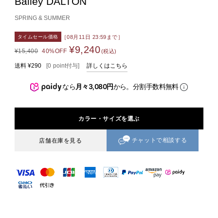
Bailey DALTON
SPRING & SUMMER
［08月11日 23:59まで］
タイムセール価格
¥9,240
¥15,400
40%OFF
(税込)
送料
¥290
[
0
point
付与]
詳しくはこちら
なら
月々3,080円
から。分割手数料無料
カラー・サイズを選ぶ
チャットで相談する
店舗在庫を見る