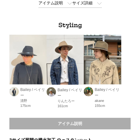
アイテム説明
サイズ詳細
Styling
Bailey / ベイリ
Bailey / ベイリ
Bailey / ベイリ
ー
ー
ー
清野
akane
りんたろー
175cm
155cm
161cm
アイテム説明
3サイズ展開の撥水加工 ウェスタンハット