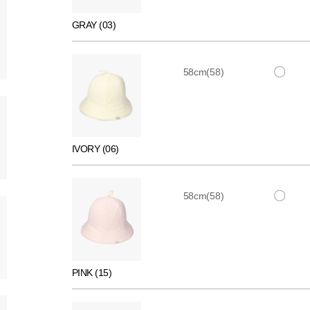
GRAY (03)
〇
58cm(58)
IVORY (06)
〇
58cm(58)
PINK (15)