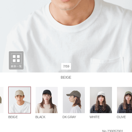
7/59
BEIGE
BEIGE
BLACK
DK GRAY
WHITE
OLIVE
No.230057001