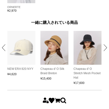
ORNERTE
¥
2,970
一緒に購入されている商品
Chapeau d' O
C
NEW ERA 920 NYY
Chapeau d' O Silk
Stretch Mesh Pocket
S
Braid Breton
¥
4,620
Hat
C
¥
15,400
¥
17,600
¥