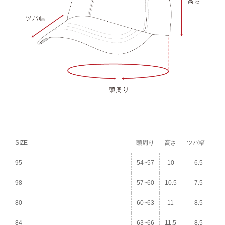
SIZE
頭周り
高さ
ツバ幅
95
54~57
10
6.5
98
57~60
10.5
7.5
80
60~63
11
8.5
84
63~66
11.5
8.5