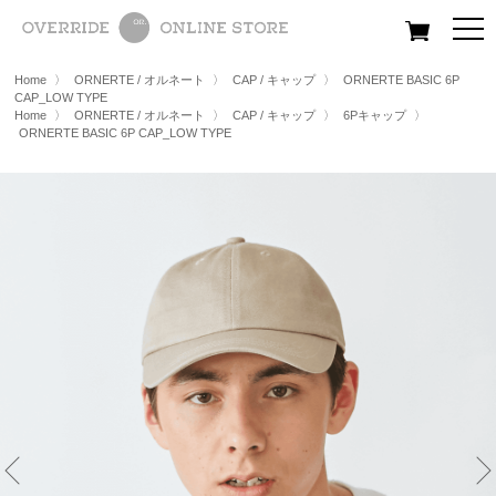
All
Women
Men
Kids
Home
〉
ORNERTE / オルネート
〉
CAP / キャップ
〉
ORNERTE BASIC 6P
CAP_LOW TYPE
Home
〉
ORNERTE / オルネート
〉
CAP / キャップ
〉
6Pキャップ
〉
ORNERTE BASIC 6P CAP_LOW TYPE