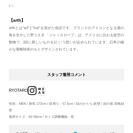
い。
【arth】
arthとは“art”と“hat”を混ぜた造語です。ブランドのアイコンとなる鹿の
角を生やした野うさぎ 「ジャッカロープ」は、アメリカに伝わる架空の
動物で、[頭に新しいものを]という想いが込められています。日本の確
かな製帽技術のもとデザインされています。
スタッフ着用コメント
RYOTARO
性別：MEN / 身長:173cm / 頭周り：57.5cm / 頭のかたち:絶壁 / 顔の形:四角顔
型
着用サイズ：56~58cm / サイズ調整機能：有