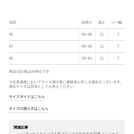
SIZE
頭周り
高さ
ツバ幅
95
54~56
11
7
97
56~58
11
7
80
59~61
11
7
商品の計測はcm単位です
※生産過程においてサイズ感や形に個体差が生じる場合がございます。
表記サイズは目安としてお考えください。
サイズガイドはこちら
サイズの測り方はこちら
関連記事
・ レディースキャップ人気ブランドのおすすめ25選《ニューエ