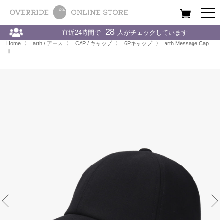
All
Women
Men
Kids
28
直近24時間で
人がチェックしています
Home
〉
arth / アース
〉
CAP / キャップ
〉
arth Message Cap Ⅱ
Home
〉
arth / アース
〉
CAP / キャップ
〉
6Pキャップ
〉
arth Message Cap
Ⅱ