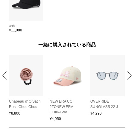
arth
¥
11,000
一緒に購入されている商品
Chapeau d' O Satin
NEW ERA CC
OVERRIDE
O
Rose Chou Chou
2TONEW ERA
SUNGLASS 22 J
B
CHIIKAWA
¥
8,800
¥
4,290
¥
¥
4,950