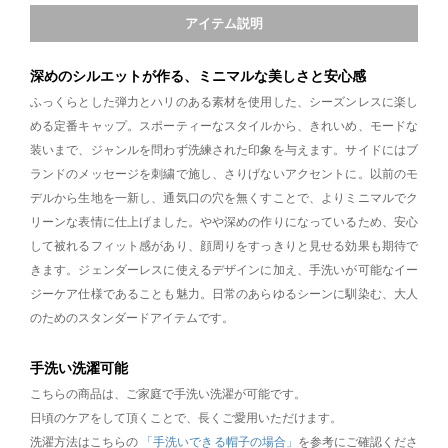
アイテム説明
深めのシルエットが作る、ミニマルな美しさと安心感
ふっくらとした弾力とハリのある素材を使用した、シーズンレスに楽し
める定番キャップ。スポーティーなスタイルから、きれいめ、モードな
装いまで、ジャンルを問わず洗練された印象を与えます。サイドにはブ
ランドのメッセージを刺繍で施し、さりげないアクセントに。以前のモ
デルから生地を一新し、通気口の穴を無くすことで、よりミニマルでク
リーンな表情に仕上げました。やや深めの作りになっているため、安心
して被れるフィット感があり、顔周りをすっきりと見せる効果も期待で
きます。ジェンダーレスに使えるデザインに加え、手洗いが可能なイー
ジーケア仕様であることも魅力。日常のあらゆるシーンに馴染む、大人
のためのスタンダードアイテムです。
手洗い洗濯可能
こちらの商品は、ご家庭で手洗い洗濯が可能です。
日頃のケアをして頂くことで、長くご愛用いただけます。
洗濯方法はこちらの
「手洗いできる帽子の場合」
を参考にご確認くださ