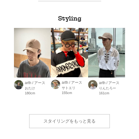
Styling
arth / アース
arth / アース
arth / アース
サトエリ
おたけ
りんたろー
155cm
180cm
161cm
スタイリングをもっと見る