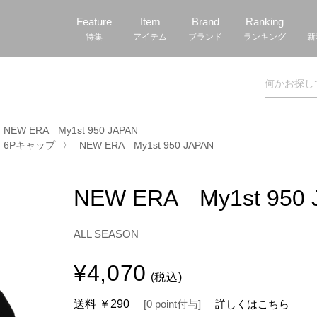
Feature
Item
Brand
Ranking
特集
アイテム
ブランド
ランキング
新
NEW ERA My1st 950 JAPAN
6Pキャップ
〉
NEW ERA My1st 950 JAPAN
NEW ERA My1st 950 
ALL SEASON
¥4,070
(税込)
送料
￥290
[
0
point
付与]
詳しくはこちら