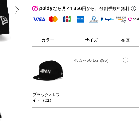
なら
月々1,356円
から。分割手数料無料
カラー
サイズ
在庫
〇
48.3～50.1cm(95)
ブラック×ホワ
イト（01）