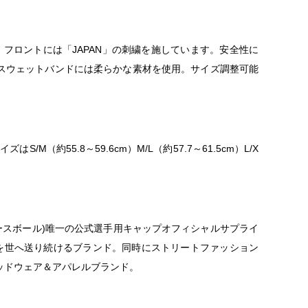
フロントには「JAPAN」の刺繍を施しています。安全性に
スウェットバンドには柔らかな素材を使用。サイズ調整可能
M（約55.8～59.6cm）M/L（約57.7～61.5cm）L/X
ベースボール)唯一の公式選手用キャップオフィシャルサプライ
クトを世へ送り続けるブランド。同時にストリートファッション
ッドウェア＆アパレルブランド。