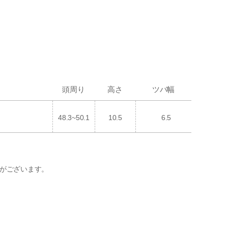
頭周り
高さ
ツバ幅
48.3~50.1
10.5
6.5
がございます。