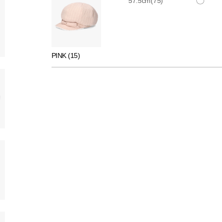
〇
57.5cm(75)
PINK (15)