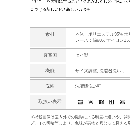
「好き」を大切にすること / それがわたしの〝色〟へと変わる
見つける新しい色 / 新しいカタチ
素材
本体：ポリエステル95% ポ
レース：綿80% ナイロン15
原産国
タイ製
機能
サイズ調整, 洗濯機洗い可
洗濯
洗濯機洗い可
取扱い表示
※掲載画像は室内外での撮影による明度の違いや、閲
プレイの明暗等により、色味が実物と異なって見える