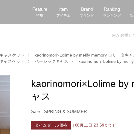
Feature
Item
Brand
Ranking
特集
アイテム
ブランド
ランキング
新
 / キャスケット
〉
kaorinomori×Lolime by mellfy memory ロリータキ
 / キャスケット
〉
ベーシックキャス
〉
kaorinomori×Lolime by m
kaorinomori×Lolime 
ャス
Sale
SPRING & SUMMER
タイムセール価格
［08月11日 23:59まで］