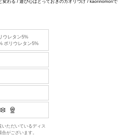
 / 遊び心はとっておきのカオリづけ / kaorinomoriで
リウレタン5%
% ポリウレタン5%
覧いただいているディス
場合がございます。