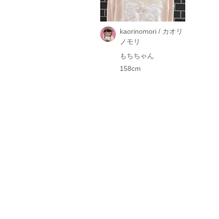
kaorinomori / カオリ
ノモリ
もちちゃん
158cm