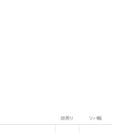
頭周り
ツバ幅