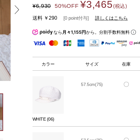
¥3,465
¥6,930
50%OFF
(税込)
送料
￥290
[
0
point
付与]
詳しくはこちら
なら
月々1,155円
から。分割手数料無料
カラー
サイズ
在庫
〇
57.5cm(75)
WHITE (06)