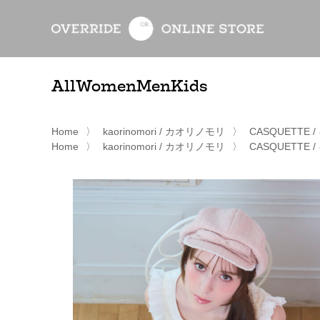
All
Women
Men
Kids
Home
〉
kaorinomori / カオリノモリ
〉
CASQUETTE
Home
〉
kaorinomori / カオリノモリ
〉
CASQUETTE