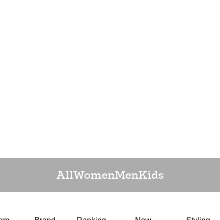
All
Women
Men
Kids