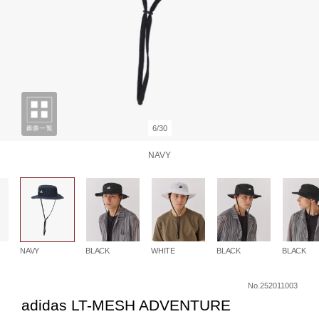
6/30
NAVY
NAVY
BLACK
WHITE
BLACK
BLACK
No.252011003
adidas LT-MESH ADVENTURE