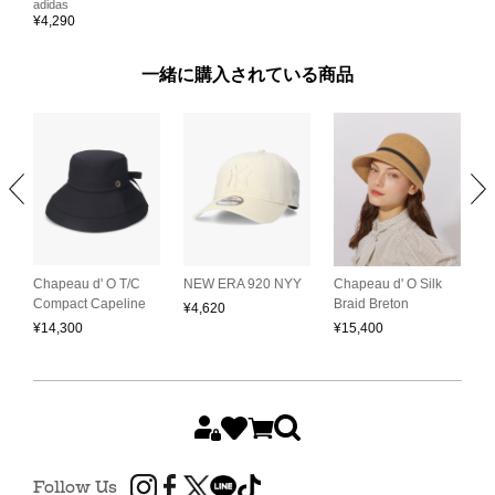
adidas
¥
4,290
一緒に購入されている商品
C
L
Chapeau d' O T/C
NEW ERA 920 NYY
Chapeau d' O Silk
S
Compact Capeline
Braid Breton
¥
4,620
H
¥
14,300
¥
15,400
¥
Follow Us