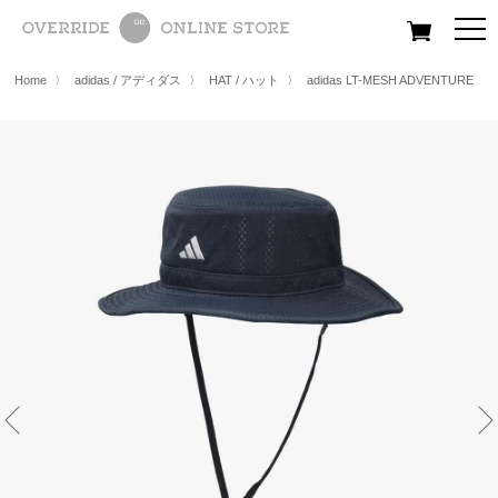
All
Women
Men
Kids
Home
〉
adidas / アディダス
〉
HAT / ハット
〉
adidas LT-MESH ADVENTURE