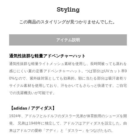
Styling
この商品のスタイリングが見つかりませんでした。
アイテム説明
通気性抜群な軽量アドベンチャーハット
通気性抜群な軽量ライトメッシュ素材を使用し、長時間被っても蒸れを
感じにくい夏の定番アドベンチャーハット。つば部分はUVカット率9
0%なので、紫外線対策としても効果的。額に当たる部分は吸汗速乾リ
サイクル素材を使用しており、汗をかいてもさらっと快適です。ご自宅
での洗濯機洗いが可能です。
【adidas / アディダス】
1924年、アドルフとルドルフのダスラー兄弟が体育館用のシューズを開
発。 兄弟は1948年に独立して、アドルフはアディダスを設立した。由
来はアドルフの愛称「アディ」と「ダスラー」をつなげたもの。