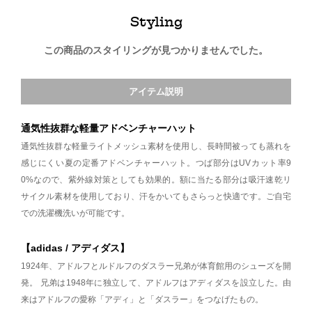
Styling
この商品のスタイリングが見つかりませんでした。
アイテム説明
通気性抜群な軽量アドベンチャーハット
通気性抜群な軽量ライトメッシュ素材を使用し、長時間被っても蒸れを
感じにくい夏の定番アドベンチャーハット。つば部分はUVカット率9
0%なので、紫外線対策としても効果的。額に当たる部分は吸汗速乾リ
サイクル素材を使用しており、汗をかいてもさらっと快適です。ご自宅
での洗濯機洗いが可能です。
【adidas / アディダス】
1924年、アドルフとルドルフのダスラー兄弟が体育館用のシューズを開
発。 兄弟は1948年に独立して、アドルフはアディダスを設立した。由
来はアドルフの愛称「アディ」と「ダスラー」をつなげたもの。