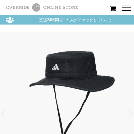
All
Women
Men
Kids
3
直近24時間で
人がチェックしています
Home
〉
adidas / アディダス
〉
HAT / ハット
〉
adidas LT-MESH ADVENTURE