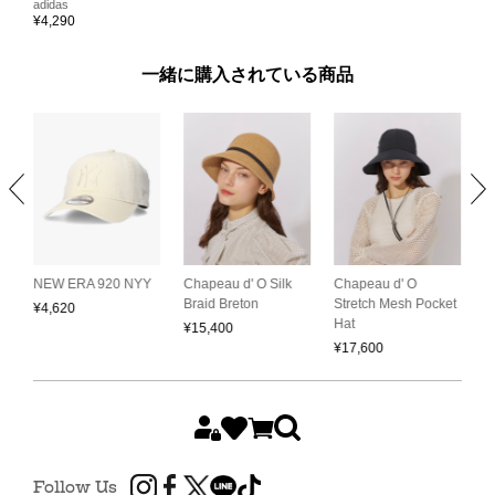
adidas
¥
4,290
一緒に購入されている商品
Chapeau d' O
C
NEW ERA 920 NYY
Chapeau d' O Silk
Stretch Mesh Pocket
S
Braid Breton
¥
4,620
Hat
C
¥
15,400
¥
17,600
¥
Follow Us